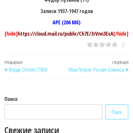
Записи 1937-1947 годов
APE (206 Мб)
[hide]
https://cloud.mail.ru/public/Ch7E/3rVnn3ExA
[/hide]
0
Навигация
Предыдущая
ПРЕДЫДУЩАЯ
СЛЕДУЮЩАЯ
Сл
Верди. Отелло (1969)
Иван Петров. Русские романсы
по
запись
за
записям
Поиск
Поиск
Свежие записи