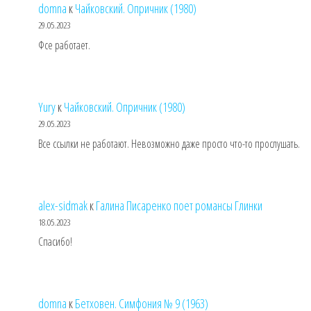
domna
к
Чайковский. Опричник (1980)
29.05.2023
Фсе работает.
Yury
к
Чайковский. Опричник (1980)
29.05.2023
Все ссылки не работают. Невозможно даже просто что-то прослушать.
alex-sidmak
к
Галина Писаренко поет романсы Глинки
18.05.2023
Спасибо!
domna
к
Бетховен. Симфония № 9 (1963)