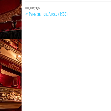
Навигация
Предыдущая
ПРЕДЫДУЩАЯ
Рахманинов. Алеко (1953)
по
запись
записям