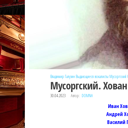
Владимир Галузин
Выдающиеся вокалисты
Мусоргский
Мусоргский. Хован
30.04.2023
Автор:
DOMNA
Иван Хо
Андрей Х
Василий 