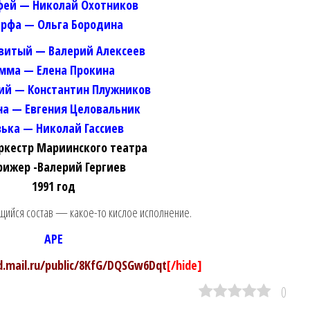
фей — Николай Охотников
рфа — Ольга Бородина
витый — Валерий Алексеев
мма — Елена Прокина
ий — Константин Плужников
на — Евгения Целовальник
зька — Николай Гассиев
оркестр Мариинского театра
ижер -Валерий Гергиев
1991 год
щийся состав — какое-то кислое исполнение.
APE
ud.mail.ru/public/8KfG/DQSGw6Dqt
[/hide]
0