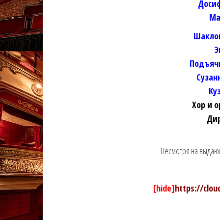
Доси
Ма
Шакло
Э
Подъяч
Сузан
Ку
Хор и 
Дир
Несмотря на выдаю
[hide]
https://clo