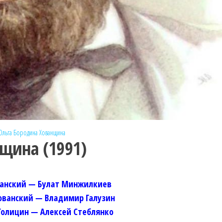
Ольга Бородина
Хованщина
щина (1991)
ванский — Булат Минжилкиев
ованский — Владимир Галузин
Голицин — Алексей Стеблянко