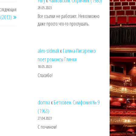
Yury
к
Чайковский. Опричник (1980)
29.05.2023
СЛЕДУЮЩАЯ
Следующая
Все ссылки не работают. Невозможно
(2013)
запись
даже просто что-то прослушать.
alex-sidmak
к
Галина Писаренко
поет романсы Глинки
18.05.2023
Спасибо!
domna
к
Бетховен. Симфония № 9
(1963)
27.04.2023
С почином!