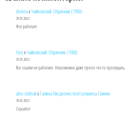
domna
к
Чайковский. Опричник (1980)
29.05.2023
Фсе работает.
Yury
к
Чайковский. Опричник (1980)
29.05.2023
Все ссылки не работают. Невозможно даже просто что-то прослушать.
alex-sidmak
к
Галина Писаренко поет романсы Глинки
18.05.2023
Спасибо!