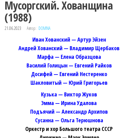
Мусоргский. Хованщина
(1988)
21.06.2023
Автор:
DOMNA
Иван Хованский — Артур Эйзен
Андрей Хованский — Владимир Щербаков
Марфа — Елена Образцова
Василий Голицын — Евгений Райков
Досифей — Евгений Нестеренко
Шакловитый — Юрий Григорьев
Кузька — Виктор Жуков
Эмма — Ирина Удалова
Подъячий — Александр Архипов
Сусанна — Ольга Терюшнова
Оркестр и хор Большого театра СССР
Дирижер — Марк Эрмлер