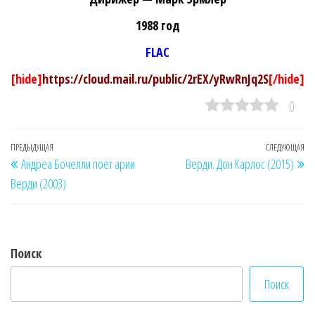
1988 год
FLAC
[hide]
https://cloud.mail.ru/public/2rEX/yRwRnJq2S
[/hide]
0
Навигация
Предыдущая
ПРЕДЫДУЩАЯ
СЛЕДУЮЩАЯ
Сл
Андреа Бочелли поет арии
Верди. Дон Карлос (2015)
по
запись
за
Верди (2003)
записям
Поиск
Поиск