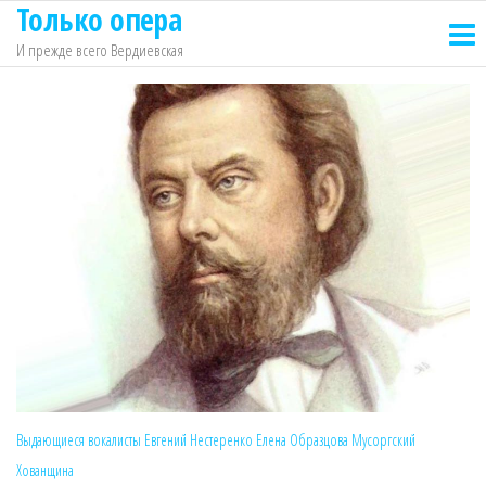
Только опера
Перейти
к
И прежде всего Вердиевская
содержимому
Выдающиеся вокалисты
Евгений Нестеренко
Елена Образцова
Мусоргский
Хованщина