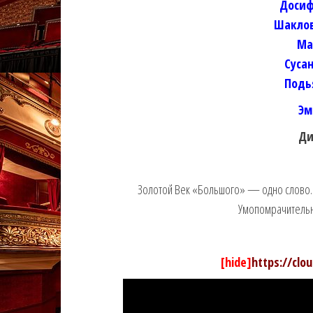
Досиф
Шаклов
Ма
Суса
Подь
Эм
Ди
Золотой Век «Большого» — одно слово. 
Умопомрачительн
[hide]
https://clo