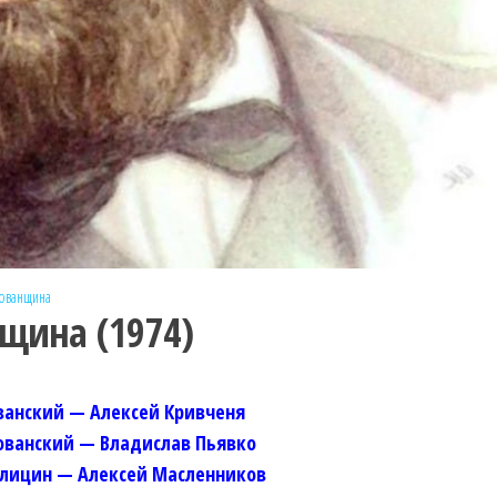
ованщина
щина (1974)
ванский — Алексей Кривченя
ованский — Владислав Пьявко
олицин — Алексей Масленников