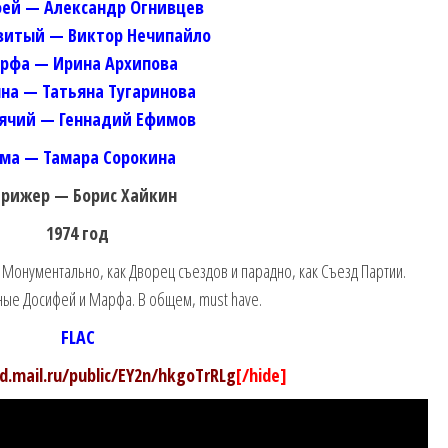
ей — Александр Огнивцев
итый — Виктор Нечипайло
рфа — Ирина Архипова
нна — Татьяна Тугаринова
ячий — Геннадий Ефимов
ма — Тамара Сорокина
рижер — Борис Хайкин
1974 год
Монументально, как Дворец съездов и парадно, как Съезд Партии.
ые Досифей и Марфа. В общем, must have.
FLAC
ud.mail.ru/public/EY2n/hkgoTrRLg
[/hide]