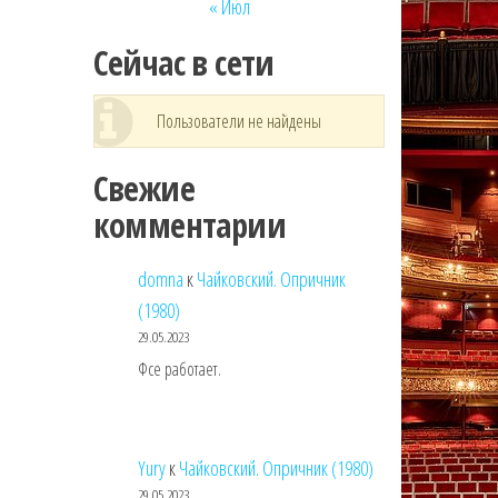
« Июл
Сейчас в сети
Пользователи не найдены
Свежие
комментарии
domna
к
Чайковский. Опричник
(1980)
29.05.2023
Фсе работает.
Yury
к
Чайковский. Опричник (1980)
29.05.2023