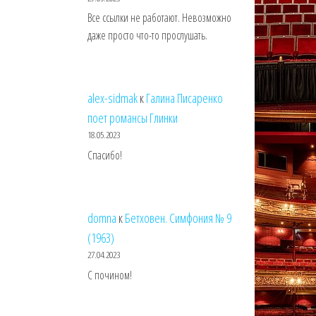
Все ссылки не работают. Невозможно
даже просто что-то прослушать.
alex-sidmak
к
Галина Писаренко
поет романсы Глинки
18.05.2023
Спасибо!
domna
к
Бетховен. Симфония № 9
(1963)
27.04.2023
С почином!