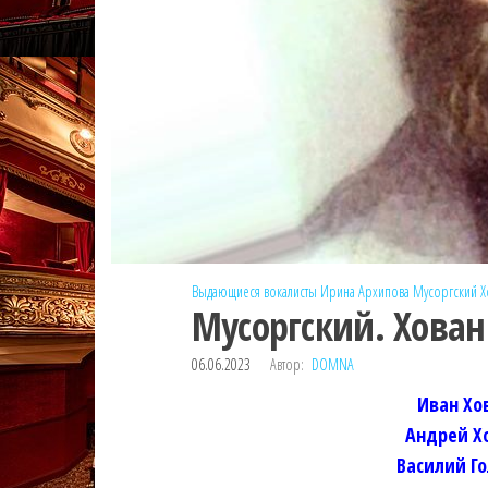
Выдающиеся вокалисты
Ирина Архипова
Мусоргский
Х
Мусоргский. Хован
06.06.2023
Автор:
DOMNA
Иван Хо
Андрей Х
Василий Г