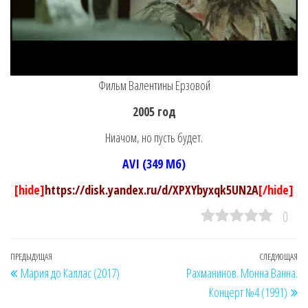
Фильм Валентины Ерзовой
2005 год
Ниачом, но пусть будет.
AVI (349 Мб)
[hide]
https://disk.yandex.ru/d/XPXYbyxqk5UN2A
[/hide]
0
Навигация
Предыдущая
ПРЕДЫДУЩАЯ
СЛЕДУЮЩАЯ
Сл
Мария до Каллас (2017)
Рахманинов. Монна Ванна.
по
запись
за
Концерт №4 (1991)
записям