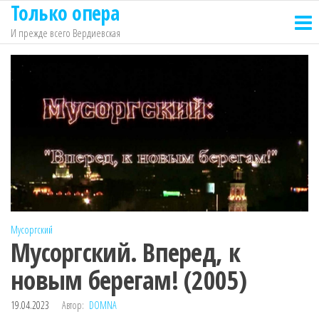
Только опера
Перейти
к
И прежде всего Вердиевская
содержимому
Мусоргский
Мусоргский. Вперед, к
новым берегам! (2005)
19.04.2023
Автор:
DOMNA