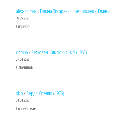
alex-sidmak
к
Галина Писаренко поет романсы Глинки
18.05.2023
Спасибо!
domna
к
Бетховен. Симфония № 9 (1963)
27.04.2023
С почином!
skip
к
Верди. Отелло (1976)
01.04.2023
Спасибо вам.