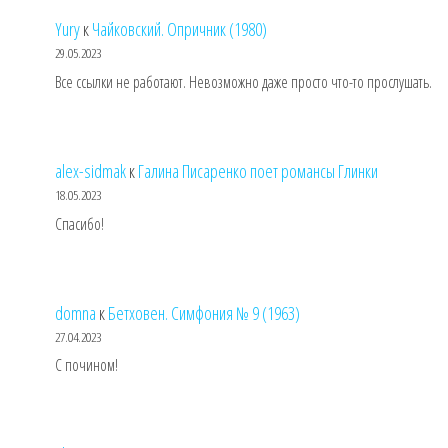
Yury
к
Чайковский. Опричник (1980)
29.05.2023
Все ссылки не работают. Невозможно даже просто что-то прослушать.
alex-sidmak
к
Галина Писаренко поет романсы Глинки
18.05.2023
Спасибо!
domna
к
Бетховен. Симфония № 9 (1963)
27.04.2023
С почином!