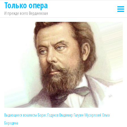
Только опера
Перейти
к
И прежде всего Вердиевская
содержимому
Выдающиеся вокалисты
Борис Годунов
Владимир Галузин
Мусоргский
Ольга
Бородина