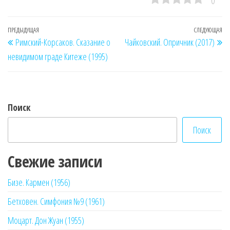
0
Навигация
Предыдущая
ПРЕДЫДУЩАЯ
СЛЕДУЮЩАЯ
Сл
Римский-Корсаков. Сказание о
Чайковский. Опричник (2017)
по
запись
за
невидимом граде Китеже (1995)
записям
Поиск
Поиск
Свежие записи
Бизе. Кармен (1956)
Бетховен. Симфония №9 (1961)
Моцарт. Дон Жуан (1955)