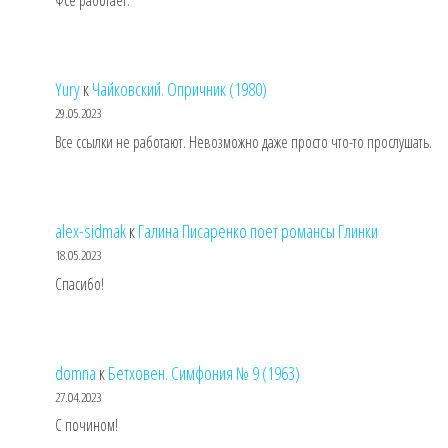
Фсе работает.
Yury
к
Чайковский. Опричник (1980)
29.05.2023
Все ссылки не работают. Невозможно даже просто что-то прослушать.
alex-sidmak
к
Галина Писаренко поет романсы Глинки
18.05.2023
Спасибо!
domna
к
Бетховен. Симфония № 9 (1963)
27.04.2023
С почином!