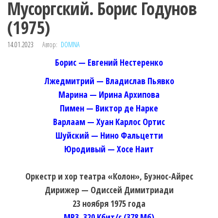
Мусоргский. Борис Годунов
(1975)
14.01.2023
Автор:
DOMNA
Борис — Евгений Нестеренко
Лжедмитрий — Владислав Пьявко
Марина — Ирина Архипова
Пимен — Виктор де Нарке
Варлаам — Хуан Карлос Ортис
Шуйский — Нино Фальцетти
Юродивый — Хосе Наит
Оркестр и хор театра «Колон», Буэнос-Айрес
Дирижер — Одиссей Димитриади
23 ноября 1975 года
MP3, 320 Кбит/с (378 Мб)