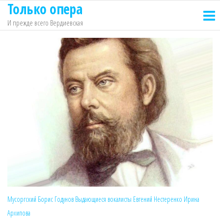
Только опера
Перейти
к
И прежде всего Вердиевская
содержимому
Мусоргский
Борис Годунов
Выдающиеся вокалисты
Евгений Нестеренко
Ирина
Архипова