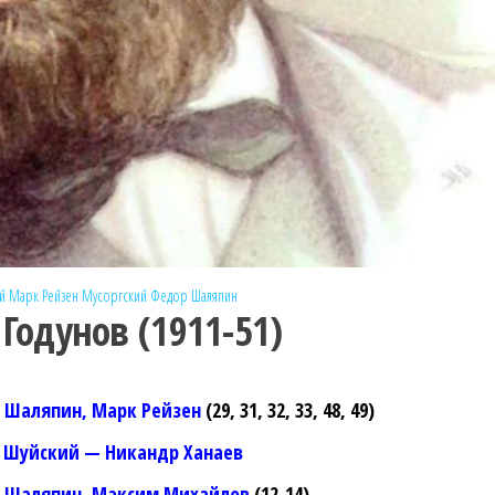
й
Марк Рейзен
Мусоргский
Федор Шаляпин
Годунов (1911-51)
р Шаляпин, Марк Рейзен
(29, 31, 32, 33, 48, 49)
 Шуйский — Никандр Ханаев
 Шаляпин, Максим Михайлов
(12-14)