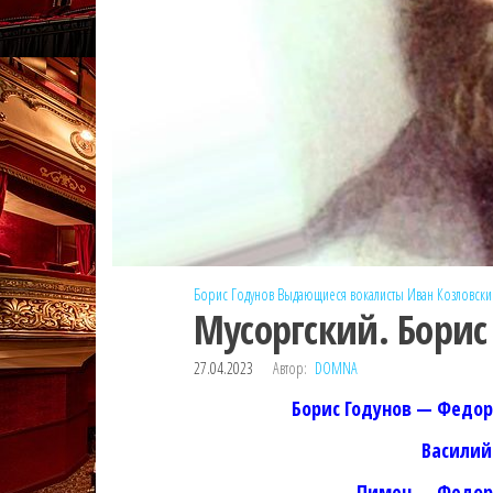
Борис Годунов
Выдающиеся вокалисты
Иван Козловски
Мусоргский. Борис 
27.04.2023
Автор:
DOMNA
Борис Годунов — Федо
Василий
Пимен — Федор