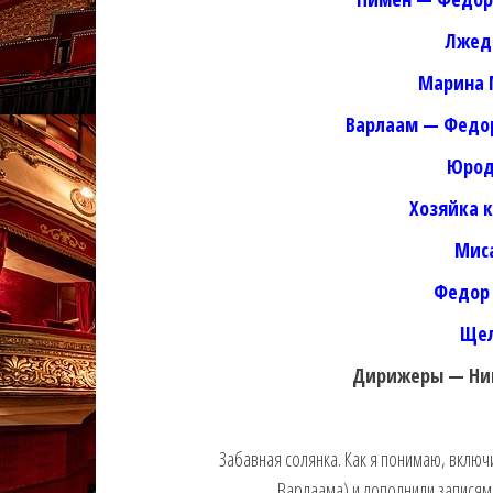
Лжед
Марина 
Варлаам — Федо
Юрод
Хозяйка 
Мис
Федор 
Щел
Дирижеры — Ник
Забавная солянка. Как я понимаю, включ
Варлаама) и дополнили записями