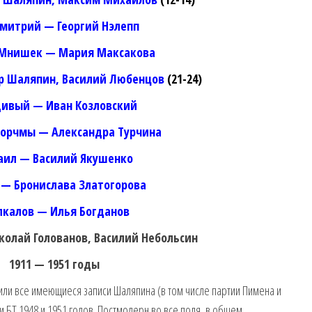
митрий — Георгий Нэлепп
Мнишек — Мария Максакова
р Шаляпин, Василий Любенцов
(21-24)
ивый — Иван Козловский
корчмы — Александра Турчина
аил — Василий Якушенко
— Бронислава Златогорова
калов — Илья Богданов
олай Голованов, Василий Небольсин
1911 — 1951 годы
или все имеющиеся записи Шаляпина (в том числе партии Пимена и
 БТ 1948 и 1951 годов. Постмодерн во все поля, в общем.