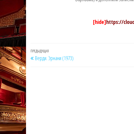
[hide]
https://clo
Навигация
Предыдущая
ПРЕДЫДУЩАЯ
Верди. Эрнани (1973)
по
запись
записям