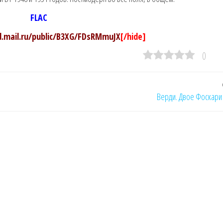
FLAC
ud.mail.ru/public/B3XG/FDsRMmuJX
[/hide]
0
Верди. Двое Фоскари 