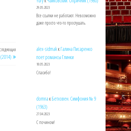
Yury
к
Чайковский. Опричник (1980)
29.05.2023
Все ссылки не работают. Невозможно
даже просто что-то прослушать.
alex-sidmak
к
Галина Писаренко
СЛЕДУЮЩАЯ
Следующая
(2014)
поет романсы Глинки
запись
18.05.2023
Спасибо!
domna
к
Бетховен. Симфония № 9
(1963)
27.04.2023
С почином!