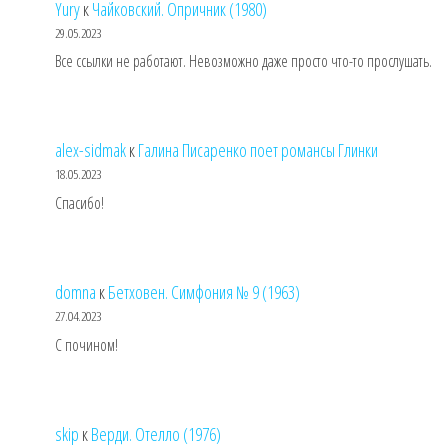
Yury
к
Чайковский. Опричник (1980)
29.05.2023
Все ссылки не работают. Невозможно даже просто что-то прослушать.
alex-sidmak
к
Галина Писаренко поет романсы Глинки
18.05.2023
Спасибо!
domna
к
Бетховен. Симфония № 9 (1963)
27.04.2023
С почином!
skip
к
Верди. Отелло (1976)