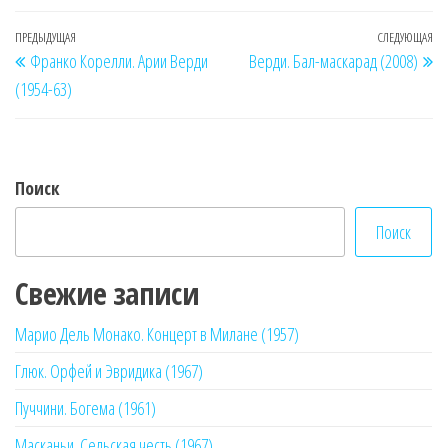
Навигация
Предыдущая
ПРЕДЫДУЩАЯ
СЛЕДУЮЩАЯ
Сл
Франко Корелли. Арии Верди
Верди. Бал-маскарад (2008)
по
запись
за
(1954-63)
записям
Поиск
Поиск
Свежие записи
Марио Дель Монако. Концерт в Милане (1957)
Глюк. Орфей и Эвридика (1967)
Пуччини. Богема (1961)
Масканьи. Сельская честь (1967)