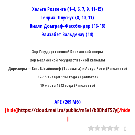
Хельге Розвенге (1-4, 6, 7, 9, 11-15)
Генрих Шлуснус (8, 10, 11)
Вилли Домграф-Фассбендер (16-18)
Элизабет Вальденау (14)
Хор Государственной Берлинской оперы
Хор Берлинской государственной капеллы
Дирижеры — Ганс Штайнкопф (Травиата) и Артур Роте (Риголетто)
12-15 января 1942 года (Травиата)
19 марта 1942 года (Риголетто)
APE (269 Мб)
[hide]
https://cloud.mail.ru/public/mSv1/bBBhdT57y
[/hide
]
0