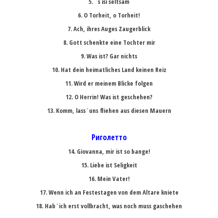
5. `s isi seltsam
6. O Torheit, o Torheit!
7. Ach, ihres Auges Zaugerblick
8. Gott schenkte eine Tochter mir
9. Was ist? Gar nichts
10. Hat dein heimatliches Land keinen Reiz
11. Wird er meinem Blicke folgen
12. O Herrin! Was ist geschehen?
13. Komm, lass`uns fliehen aus diesen Mauern
Риголетто
14. Giovanna, mir ist so bange!
15. Liebe ist Seligkeit
16. Mein Vater!
17. Wenn ich an Festestagen von dem Altare kniete
18. Hab`ich erst vollbracht, was noch muss gaschehen