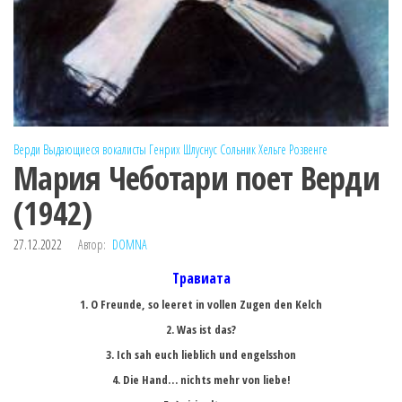
Верди
Выдающиеся вокалисты
Генрих Шлуснус
Сольник
Хельге Розвенге
Мария Чеботари поет Верди
(1942)
27.12.2022
Автор:
DOMNA
Травиата
1. O Freunde, so leeret in vollen Zugen den Kelch
2. Was ist das?
3. Ich sah euch lieblich und engelsshon
4. Die Hand… nichts mehr von liebe!