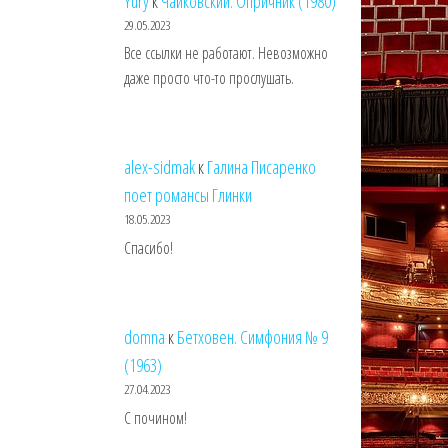
Yury
к
Чайковский. Опричник (1980)
29.05.2023
Все ссылки не работают. Невозможно
даже просто что-то прослушать.
alex-sidmak
к
Галина Писаренко
поет романсы Глинки
18.05.2023
Спасибо!
domna
к
Бетховен. Симфония № 9
(1963)
27.04.2023
С почином!