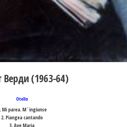
 Верди (1963-64)
Otello
. Mi parea. M`ingiunse
2. Piangea cantando
3. Ave Maria