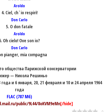
Aroldo
4. Ciel, ch`io respiri!
Don Carlo
5. O don fatale
Aroldo
6. Oh cielo! Ove son io?
Don Carlo
on pianger, mia compagna
го общества Парижской консерватории
ижер — Никола Решиньо
3 года и 6 января, 20, 21 февраля и 10 и 24 апреля 1964
года
FLAC (787 Мб)
ud.mail.ru/public/9L44/8oKVM9eMn
[/hide]