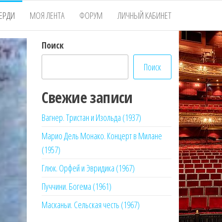
ЕРДИ
МОЯ ЛЕНТА
ФОРУМ
ЛИЧНЫЙ КАБИНЕТ
Поиск
Поиск
Свежие записи
Вагнер. Тристан и Изольда (1937)
Марио Дель Монако. Концерт в Милане
(1957)
Глюк. Орфей и Эвридика (1967)
Пуччини. Богема (1961)
Масканьи. Сельская честь (1967)