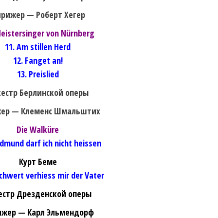
рижер — Роберт Хегер
Meistersinger von Nürnberg
11. Am stillen Herd
12. Fanget an!
13. Preislied
естр Берлинской оперы
ер — Клеменс Шмальштих
Die Walküre
edmund darf ich nicht heissen
Курт Беме
Schwert verhiess mir der Vater
естр Дрезденской оперы
жер — Карл Эльмендорф