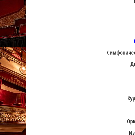
Симфоничес
Д
Ку
Орк
Из