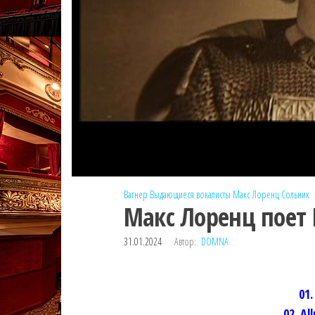
Вагнер
Выдающиеся вокалисты
Макс Лоренц
Сольник
Макс Лоренц поет 
31.01.2024
Автор:
DOMNA
01
02. Al