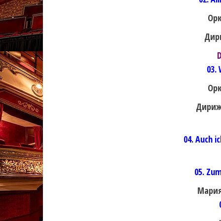
Орк
Дир
D
03. 
Орк
Дириж
04. Auch i
05. Zum
Мария