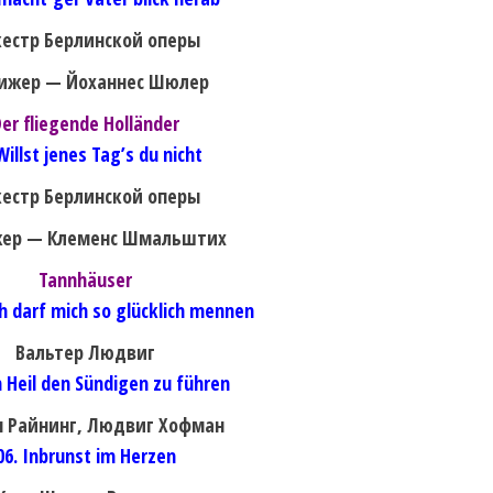
естр Берлинской оперы
ижер — Йоханнес Шюлер
er fliegende Holländer
Willst jenes Tag’s du nicht
естр Берлинской оперы
ер — Клеменс Шмальштих
Tannhäuser
ch darf mich so glücklich mennen
Вальтер Людвиг
 Heil den Sündigen zu führen
 Райнинг, Людвиг Хофман
06. Inbrunst im Herzen