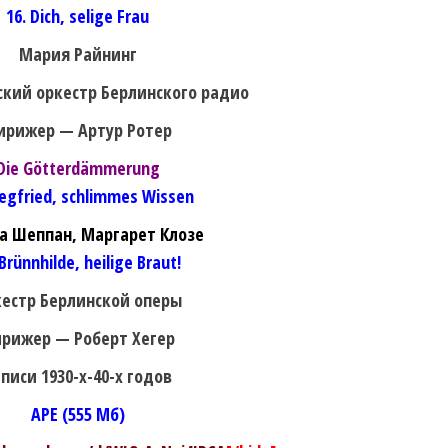
16. Dich, selige Frau
Мария Райнинг
кий оркестр Берлинского радио
ирижер — Артур Ротер
Die Götterdämmerung
iegfried, schlimmes Wissen
а Шеппан, Маргарет Клозе
 Brünnhilde, heilige Braut!
естр Берлинской оперы
рижер — Роберт Хегер
писи 1930-х-40-х годов
APE (555 Мб)