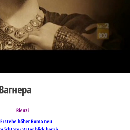
Вагнера
Rienzi
. Erstehe höher Roma neu
lmächt’ger Vater blick herab