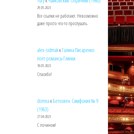
Yury
к
Чайковский. Опричник (1980)
29.05.2023
Все ссылки не работают. Невозможно
даже просто что-то прослушать.
alex-sidmak
к
Галина Писаренко
поет романсы Глинки
18.05.2023
Спасибо!
domna
к
Бетховен. Симфония № 9
(1963)
27.04.2023
С почином!