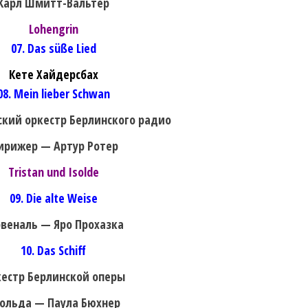
Карл Шмитт-Вальтер
Lohengrin
07. Das süße Lied
Кете Хайдерсбах
08. Mein lieber Schwan
кий оркестр Берлинского радио
ирижер — Артур Ротер
Tristan und Isolde
09. Die alte Weise
рвеналь — Яро Прохазка
10. Das Schiff
естр Берлинской оперы
ольда — Паула Бюхнер