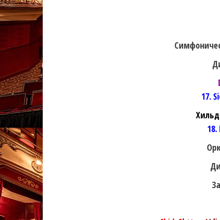
Симфоничес
Д
17. S
Хильд
18.
Орк
Ди
За