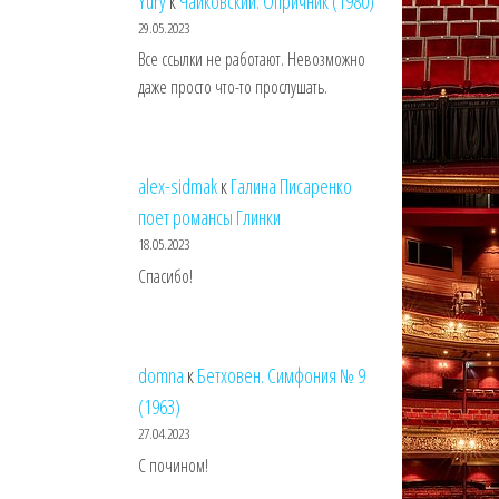
Yury
к
Чайковский. Опричник (1980)
29.05.2023
Все ссылки не работают. Невозможно
даже просто что-то прослушать.
alex-sidmak
к
Галина Писаренко
поет романсы Глинки
18.05.2023
Спасибо!
domna
к
Бетховен. Симфония № 9
(1963)
27.04.2023
С почином!