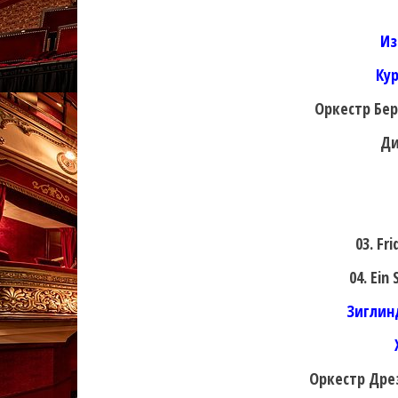
Из
Ку
Оркестр Бе
Ди
03. Fr
04. Ein
Зиглин
Оркестр Дре