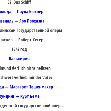
02. Das Schiff
ольда — Паула Бюхнер
рвеналь — Яро Прохазка
рлинской государственной оперы
рижер — Роберт Хегер
1942 год
Валькирия
idmund darf ich nicht heibsen
 Schwert verhieb mir der Vater
да — Маргарет Тешенмахер
Хундинг — Курт Беме
зденской государственной оперы