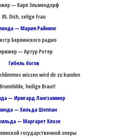
жер — Карл Эльмендорф
05. Dich, selige Frau
линда — Мария Райнинг
естр Берлинского радио
ирижер — Артур Ротер
Гибель богов
 schlimmes wissen wird dir zu kunden
 Brunnhilde, heilige Braut!
нда — Ирмгард Лангхаммер
линда — Хильда Шеппан
хильда — Маргарет Клозе
рлинской государственной оперы