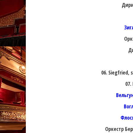
Дири
Зиг
Орк
Д
06. Siegfried,
07.
Вельгу
Вог
Флос
Оркестр Бе