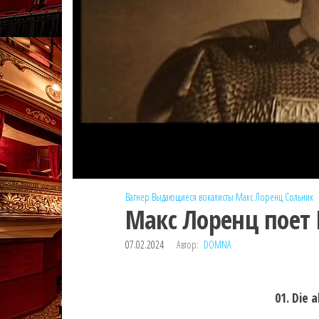
Вагнер
Выдающиеся вокалисты
Макс Лоренц
Сольник
Макс Лоренц поет 
07.02.2024
Автор:
DOMNA
01. Die 