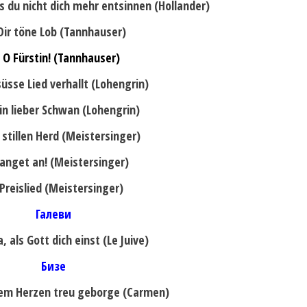
´s du nicht dich mehr entsinnen (Hollander)
 Dir töne Lob (Tannhauser)
. O Fürstin! (Tannhauser)
süsse Lied verhallt (Lohengrin)
in lieber Schwan (Lohengrin)
 stillen Herd (Meistersinger)
Fanget an! (Meistersinger)
 Preislied (Meistersinger)
Галеви
, als Gott dich einst (Le Juive)
Бизе
 dem Herzen treu geborge (Carmen)