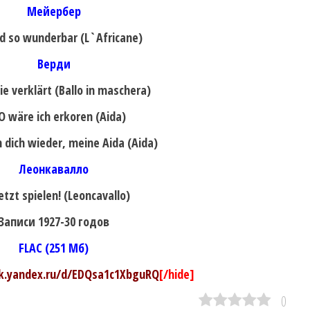
Мейербер
nd so wunderbar (L`Africane)
Верди
die verklärt (Ballo in maschera)
 O wäre ich erkoren (Aida)
h dich wieder, meine Aida (Aida)
Леонкавалло
Jetzt spielen! (Leoncavallo)
Записи 1927-30 годов
FLAC (251 Мб)
sk.yandex.ru/d/EDQsa1c1XbguRQ
[/hide]
0