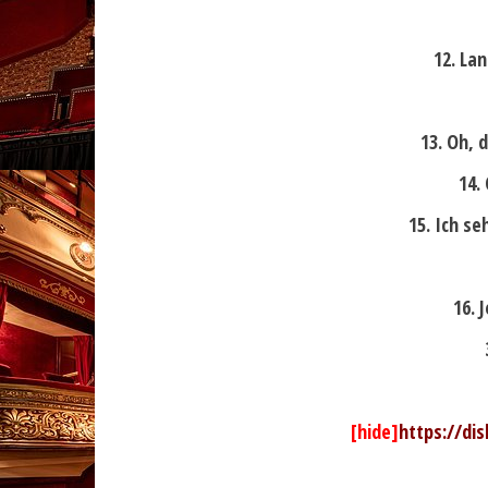
12. La
13. Oh, 
14.
15. Ich se
16. 
[hide]
https://di