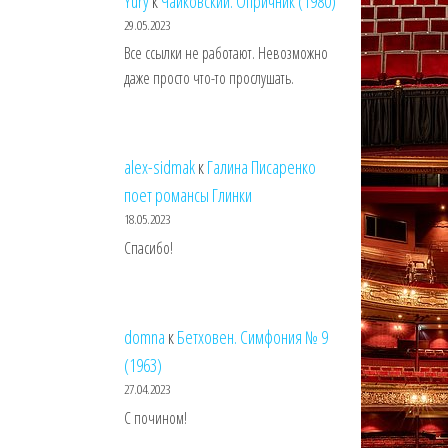
Yury
к
Чайковский. Опричник (1980)
29.05.2023
Все ссылки не работают. Невозможно
даже просто что-то прослушать.
alex-sidmak
к
Галина Писаренко
поет романсы Глинки
18.05.2023
Спасибо!
domna
к
Бетховен. Симфония № 9
(1963)
27.04.2023
С почином!