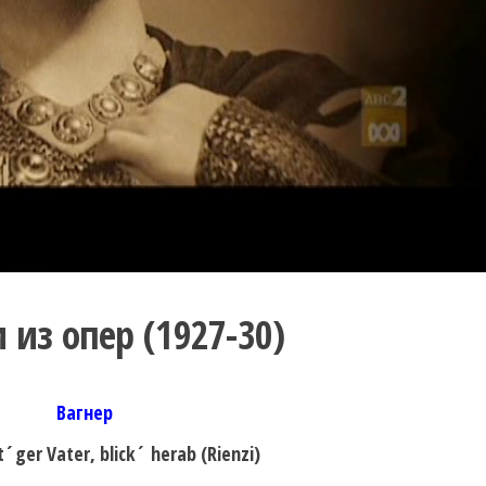
 из опер (1927-30)
Вагнер
t´ger Vater, blick´ herab (Rienzi)