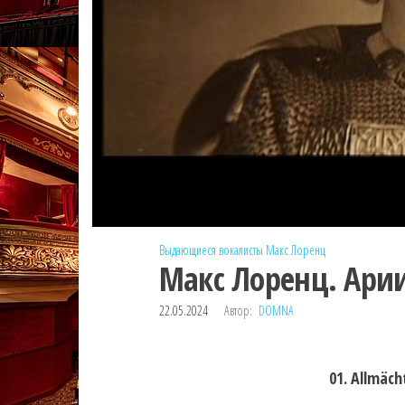
Выдающиеся вокалисты
Макс Лоренц
Макс Лоренц. Арии
22.05.2024
Автор:
DOMNA
01. Allmäch