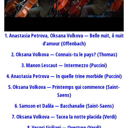
1.
Anastasia Petrova, Oksana Volkova —
Belle nuit, ô nuit
d’amour (Offenbach)
2. Oksana Volkova — Connais-tu le pays? (Thomas)
3. Manon Lescaut — Intermezzo (Puccini)
4. Anastasia Petrova — In quelle trine morbide (Puccini)
5.
Oksana Volkova — Printemps qui commence (Saint-
Saens)
6. Samson et Dalila — Bacchanalie (Saint-Saens)
7. Oksana Volkova — Tacea la notte placida (Verdi)
8. Vespri Siciliani — Overture (Verdi)