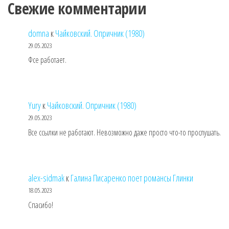
Свежие комментарии
domna
к
Чайковский. Опричник (1980)
29.05.2023
Фсе работает.
Yury
к
Чайковский. Опричник (1980)
29.05.2023
Все ссылки не работают. Невозможно даже просто что-то прослушать.
alex-sidmak
к
Галина Писаренко поет романсы Глинки
18.05.2023
Спасибо!