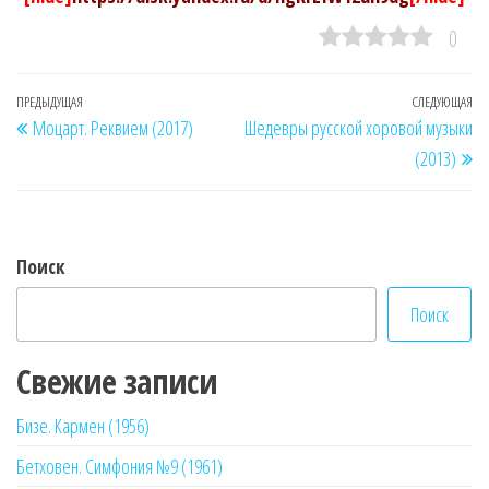
0
Навигация
Предыдущая
ПРЕДЫДУЩАЯ
СЛЕДУЮЩАЯ
Сл
Моцарт. Реквием (2017)
Шедевры русской хоровой музыки
по
запись
за
(2013)
записям
Поиск
Поиск
Свежие записи
Бизе. Кармен (1956)
Бетховен. Симфония №9 (1961)