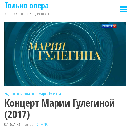
Только опера
Перейти
к
И прежде всего Вердиевская
содержимому
Выдающиеся вокалисты
Мария Гулегина
Концерт Марии Гулегиной
(2017)
07.08.2023
Автор:
DOMNA