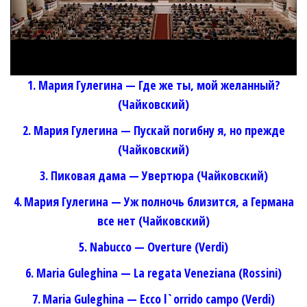
1. Мария Гулегина — Где же ты, мой желанный?
(Чайковский)
2.
Мария Гулегина — Пускай погибну я, но прежде
(Чайковский)
3. Пиковая дама — Увертюра (Чайковский)
4.
Мария Гулегина — Уж полночь близится, а Германа
все нет (Чайковский)
5. Nabucco — Overture (Verdi)
6. Maria Guleghina — La regata Veneziana (Rossini)
7.
Maria Guleghina — Ecco l`orrido campo (Verdi)