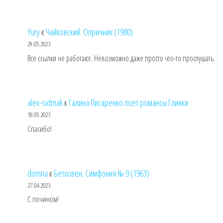
Yury
к
Чайковский. Опричник (1980)
29.05.2023
Все ссылки не работают. Невозможно даже просто что-то прослушать.
alex-sidmak
к
Галина Писаренко поет романсы Глинки
18.05.2023
Спасибо!
domna
к
Бетховен. Симфония № 9 (1963)
27.04.2023
С почином!