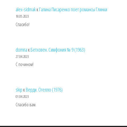
alex-sidmak
к
Галина Писаренко поет романсы Глинки
18.05.2023
Спасибо!
domna
к
Бетховен. Симфония № 9 (1963)
27.04.2023
С почином!
skip
к
Верди. Отелло (1976)
01.04.2023
Спасибо вам.