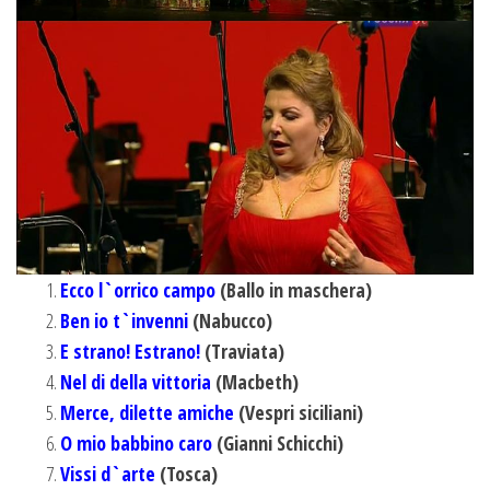
Ecco l`orrico campo
(Ballo in maschera)
Ben io t`invenni
(Nabucco)
E strano! Estrano!
(Traviata)
Nel di della vittoria
(Macbeth)
Merce, dilette amiche
(Vespri siciliani)
O mio babbino caro
(Gianni Schicchi)
Vissi d`arte
(Tosca)