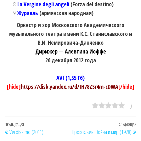
La Vergine degli angeli
(Forza del destino)
Журавль
(армянская народная)
Оркестр и хор Московского Академического
музыкального театра имени К.С. Станиславского и
В.И. Немировича-Данченко
Дирижер — Алевтина Иоффе
26 декабря 2012 года
AVI (1,55 Гб)
[hide]
https://disk.yandex.ru/d/IH78ZSr4m-cDWA
[/hide]
0
Навигация
Предыдущая
ПРЕДЫДУЩАЯ
СЛЕДУЮЩАЯ
Сл
Verdissimo (2011)
Прокофьев. Война и мир (1978)
по
запись
за