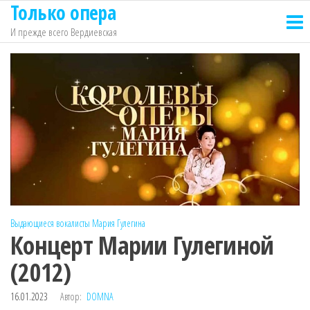
Только опера
Перейти
к
И прежде всего Вердиевская
содержимому
Выдающиеся вокалисты
Мария Гулегина
Концерт Марии Гулегиной
(2012)
16.01.2023
Автор:
DOMNA