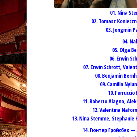
01. Nina St
02. Tomasz Konieczn
03. Jongmin Pa
04. Na
05. Olga B
06.
Erwin Sch
07.
Erwin Schrott, Valen
08.
Benjamin Bernh
09.
Camilla Nylun
10.
Ferruccio
11.
Roberto Alagna, Alek
12.
Valentina Nafor
13.
Nina Stemme, Stephanie H
14.
Гюнтер Гройсбек —