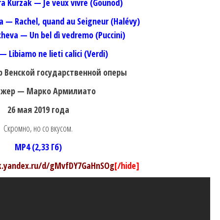
a Kurzak — Je veux vivre (Gounod)
a — Rachel, quand au Seigneur (Halévy)
heva — Un bel dì vedremo (Puccini)
 — Libiamo ne lieti calici (Verdi)
р Венской государственной оперы
жер — Марко Армилиато
26 мая 2019 года
Скромно, но со вкусом.
MP4 (2,33 Гб)
sk.yandex.ru/d/gMvfDY7GaHnSOg
[/hide]