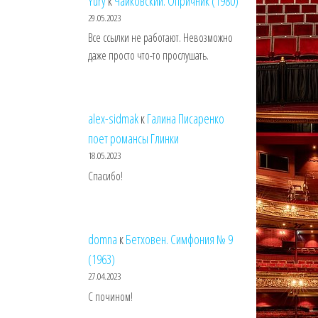
Yury
к
Чайковский. Опричник (1980)
29.05.2023
Все ссылки не работают. Невозможно
даже просто что-то прослушать.
alex-sidmak
к
Галина Писаренко
поет романсы Глинки
18.05.2023
Спасибо!
domna
к
Бетховен. Симфония № 9
(1963)
27.04.2023
С почином!