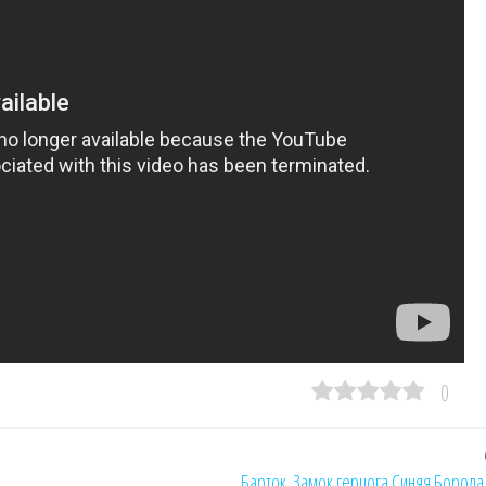
0
Барток. Замок герцога Синяя Борода 