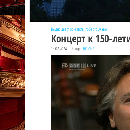
Выдающиеся вокалисты
Роберто Аланья
Концерт к 150-лет
15.02.2024
Автор:
DOMNA