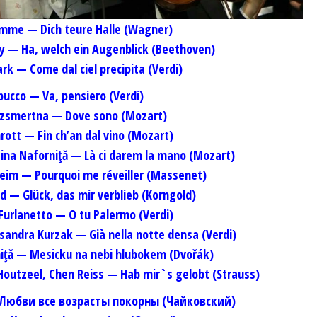
emme — Dich teure Halle (Wagner)
y — Ha, welch ein Augenblick (Beethoven)
rk — Come dal ciel precipita (Verdi)
bucco — Va, pensiero (Verdi)
ezsmertna — Dove sono (Mozart)
rott — Fin ch’an dal vino (Mozart)
tina Naforniţă — Là ci darem la mano (Mozart)
eim — Pourquoi me réveiller (Massenet)
d — Glück, das mir verblieb (Korngold)
 Furlanetto — O tu Palermo (Verdi)
sandra Kurzak — Già nella notte densa (Verdi)
niţă — Mesicku na nebi hlubokem (Dvořák)
outzeel, Chen Reiss — Hab mir`s gelobt (Strauss)
 Любви все возрасты покорны (Чайковский)