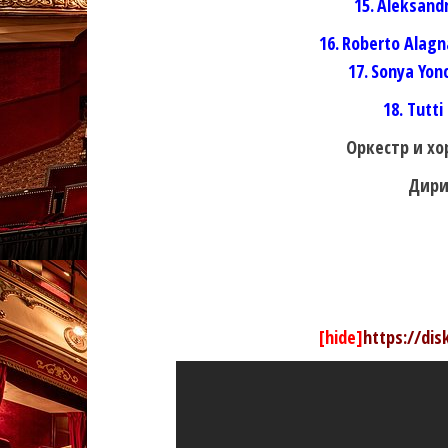
15.
Aleksandr
16.
Roberto Alagn
17.
Sonya Yonc
18. Tutti
Оркестр и хо
Дири
[hide]
https://di