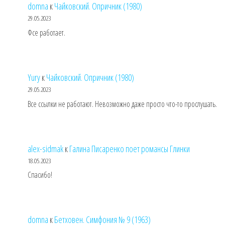
domna
к
Чайковский. Опричник (1980)
29.05.2023
Фсе работает.
Yury
к
Чайковский. Опричник (1980)
29.05.2023
Все ссылки не работают. Невозможно даже просто что-то прослушать.
alex-sidmak
к
Галина Писаренко поет романсы Глинки
18.05.2023
Спасибо!
domna
к
Бетховен. Симфония № 9 (1963)