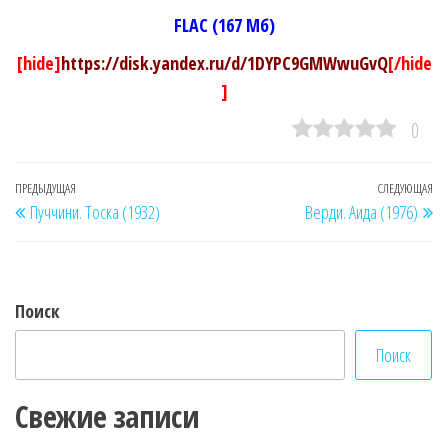
FLAC (167 Мб)
[hide]
https://disk.yandex.ru/d/1DYPC9GMWwuGvQ
[/hide
]
0
Навигация
Предыдущая
ПРЕДЫДУЩАЯ
СЛЕДУЮЩАЯ
Сл
Пуччини. Тоска (1932)
Верди. Аида (1976)
по
запись
за
записям
Поиск
Поиск
Свежие записи