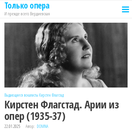
Только опера
Перейти
к
И прежде всего Вердиевская
содержимому
Выдающиеся вокалисты
Кирстен Флагстад
Кирстен Флагстад. Арии из
опер (1935-37)
22.01.2025
Автор:
DOMNA