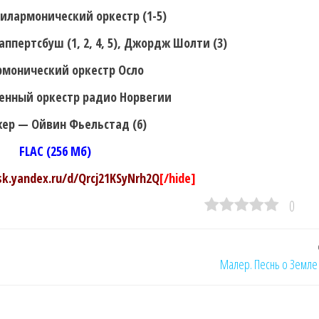
илармонический оркестр (1-5)
пертсбуш (1, 2, 4, 5), Джордж Шолти (3)
монический оркестр Осло
венный оркестр радио Норвегии
ер — Ойвин Фьельстад (6)
FLAC (256 Мб)
isk.yandex.ru/d/Qrcj21KSyNrh2Q
[/hide]
0
Малер. Песнь о Земле 