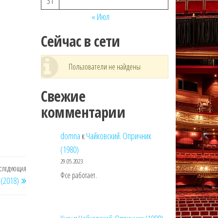
31
« Июл
Сейчас в сети
Пользователи не найдены
Свежие
комментарии
domna
к
Чайковский. Опричник
(1980)
29.05.2023
СЛЕДУЮЩАЯ
Следующая
Фсе работает.
(2018)
запись