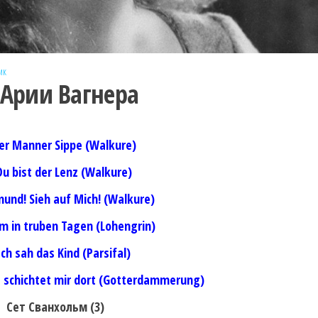
ик
 Арии Вагнера
Der Manner Sippe (Walkure)
Du bist der Lenz (Walkure)
mund! Sieh auf Mich! (Walkure)
am in truben Tagen (Lohengrin)
Ich sah das Kind (Parsifal)
te schichtet mir dort (Gotterdammerung)
Сет Сванхольм (3)