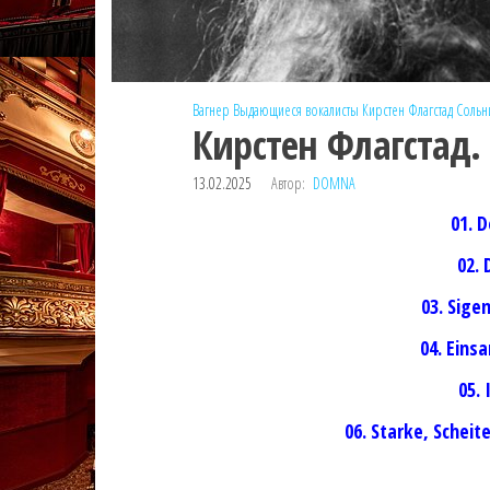
Вагнер
Выдающиеся вокалисты
Кирстен Флагстад
Сольн
Кирстен Флагстад.
13.02.2025
Автор:
DOMNA
01. 
02. 
03. Sige
04. Eins
05. 
06. Starke, Schei