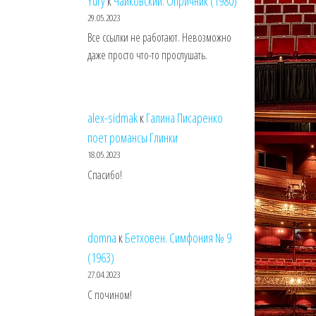
Yury
к
Чайковский. Опричник (1980)
29.05.2023
Все ссылки не работают. Невозможно
даже просто что-то прослушать.
alex-sidmak
к
Галина Писаренко
поет романсы Глинки
18.05.2023
Спасибо!
domna
к
Бетховен. Симфония № 9
(1963)
27.04.2023
С почином!