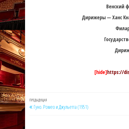
Венский ф
Дирижеры — Ханс Кнап
Филар
Государст
Дириж
[hide]
https://d
Навигация
Предыдущая
ПРЕДЫДУЩАЯ
Гуно. Ромео и Джульетта (1951)
по
запись
записям