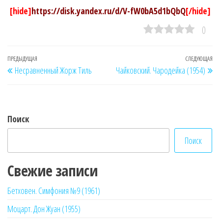
[hide]
https://disk.yandex.ru/d/V-fW0bA5d1bQbQ
[/hide]
0
Навигация
Предыдущая
ПРЕДЫДУЩАЯ
СЛЕДУЮЩАЯ
Сл
Несравненный Жорж Тиль
Чайковский. Чародейка (1954)
по
запись
за
записям
Поиск
Поиск
Свежие записи
Бетховен. Симфония №9 (1961)
Моцарт. Дон Жуан (1955)