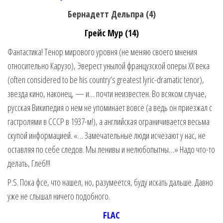
Бернадетт Дельпра (4)
Грейс Мур (14)
Фантастика! Тенор мирового уровня (не меняю своего мнения
относительно Карузо), Эверест унылой французской оперы XX века
(often considered to be his country’s greatest lyric-dramatic tenor),
звезда кино, наконец, — и… почти неизвестен. Во всяком случае,
русская Википедия о нем не упоминает вовсе (а ведь он приезжал с
гастролями в СССР в 1937-м!), а английская ограничивается весьма
скупой информацией. «… Замечательные люди исчезают у нас, не
оставляя по себе следов. Мы ленивы и нелюбопытны…» Надо что-то
делать, Глеб!!!
P.S. Пока фсе, что нашел, но, разумеется, буду искать дальше. Давно
уже не слышал ничего подобного.
FLAC