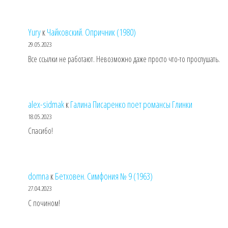
Yury
к
Чайковский. Опричник (1980)
29.05.2023
Все ссылки не работают. Невозможно даже просто что-то прослушать.
alex-sidmak
к
Галина Писаренко поет романсы Глинки
18.05.2023
Спасибо!
domna
к
Бетховен. Симфония № 9 (1963)
27.04.2023
С почином!