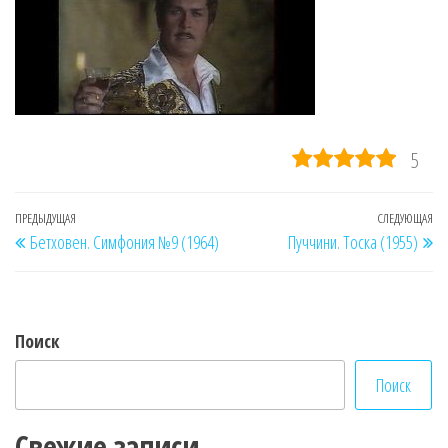
5
Навигация
Предыдущая
ПРЕДЫДУЩАЯ
СЛЕДУЮЩАЯ
Сл
Бетховен. Симфония №9 (1964)
Пуччини. Тоска (1955)
по
запись
за
записям
Поиск
Поиск
Свежие записи