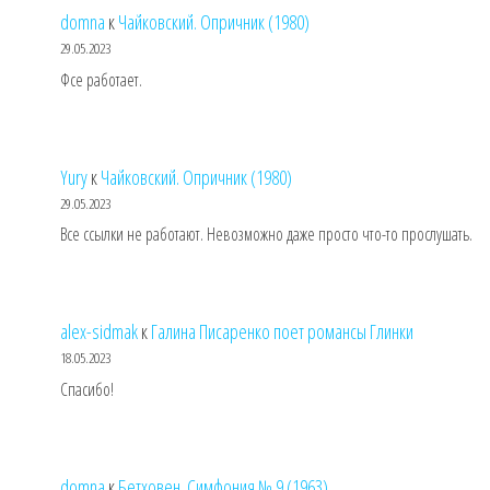
domna
к
Чайковский. Опричник (1980)
29.05.2023
Фсе работает.
Yury
к
Чайковский. Опричник (1980)
29.05.2023
Все ссылки не работают. Невозможно даже просто что-то прослушать.
alex-sidmak
к
Галина Писаренко поет романсы Глинки
18.05.2023
Спасибо!
domna
к
Бетховен. Симфония № 9 (1963)