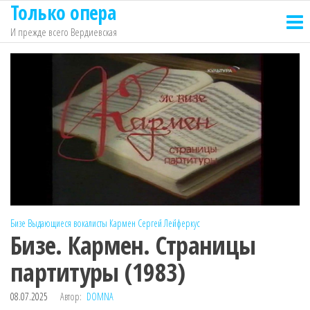
Только опера
Перейти
к
И прежде всего Вердиевская
содержимому
Бизе
Выдающиеся вокалисты
Кармен
Сергей Лейферкус
Бизе. Кармен. Страницы
партитуры (1983)
08.07.2025
Автор:
DOMNA