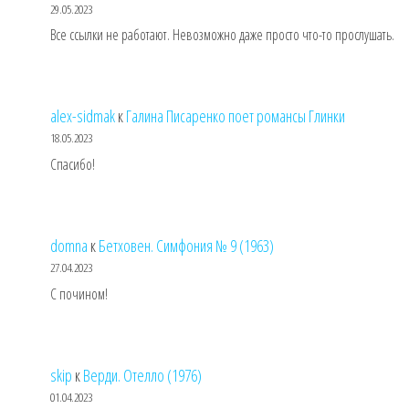
29.05.2023
Все ссылки не работают. Невозможно даже просто что-то прослушать.
alex-sidmak
к
Галина Писаренко поет романсы Глинки
18.05.2023
Спасибо!
domna
к
Бетховен. Симфония № 9 (1963)
27.04.2023
С почином!
skip
к
Верди. Отелло (1976)
01.04.2023