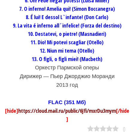
6. Oh! Fede negar potessi (Luisa Miller)
7. O inferno! Amelia qui! (Simon Boccanegra)
8. É lui! E dessol L`infante! (Don Carlo)
9. La vita é inferno all´infelice! (Forza del destino)
10. Destatevi, o pietre! (Masnadieri)
11. Dio! Mi potevi scagliar (Otello)
12. Niun mi tema (Otello)
13. O figli, o figli miei! (Macbeth)
Оркестр Пармской оперы
Дирижер — Пьер Джорджио Моранди
2013 год
FLAC (351 Мб)
[hide]
https://cloud.mail.ru/public/6Jfi/mxrDu3mym
[/hide
]
0