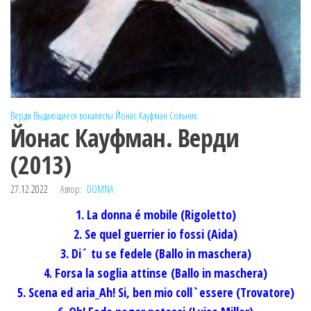
Верди
Выдающиеся вокалисты
Йонас Кауфман
Сольник
Йонас Кауфман. Верди
(2013)
27.12.2022
Автор:
DOMNA
1. La donna é mobile (Rigoletto)
2. Se quel guerrier io fossi (Aida)
3. Di´ tu se fedele (Ballo in maschera)
4. Forsa la soglia attinse (Ballo in maschera)
5. Scena ed aria_Ah! Si, ben mio coll`essere (Trovatore)