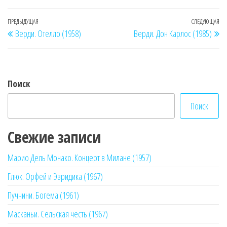
Навигация
Предыдущая
ПРЕДЫДУЩАЯ
СЛЕДУЮЩАЯ
Сл
Верди. Отелло (1958)
Верди. Дон Карлос (1985)
по
запись
за
записям
Поиск
Поиск
Свежие записи
Марио Дель Монако. Концерт в Милане (1957)
Глюк. Орфей и Эвридика (1967)
Пуччини. Богема (1961)
Масканьи. Сельская честь (1967)