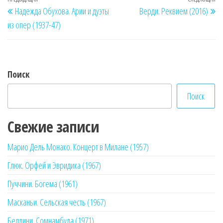
Навигация
Предыдущая
Сл
Надежда Обухова. Арии и дуэты
Верди. Реквием (2016)
по
запись
за
из опер (1937-47)
записям
Поиск
Поиск
Свежие записи
Марио Дель Монако. Концерт в Милане (1957)
Глюк. Орфей и Эвридика (1967)
Пуччини. Богема (1961)
Масканьи. Сельская честь (1967)
Беллини. Сомнамбула (1971)