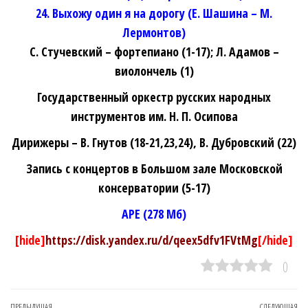
24. Выхожу один я на дорогу (Е. Шашина – М.
Лермонтов)
С. Стучевский – фортепиано (1-17); Л. Адамов –
виолончель (1)
Государственный оркестр русских народных
инструментов им. Н. П. Осипова
Дирижеры – В. Гнутов (18-21,23,24), В. Дубровский (22)
Запись с концертов в Большом зале Московской
консерватории (5-17)
APE (278 Мб)
[hide]
https://disk.yandex.ru/d/qeex5dfv1FVtMg
[/hide]
0
ПРЕДЫДУЩАЯ
СЛЕДУЮЩАЯ