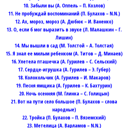
10. Забыли вы (А. Оппель – П. Козлов)
11. Не пробуждай воспоминаний (П. Булахов – N.N.)
12. Ах, мороз, мороз (А. Дюбюк – И. Ваненко)
13. О, если б мог выразить в звуке (Л. Малашкин – Г.
Лишин)
14. Мы вышли в сад (М. Толстой – А. Толстая)
15. Я знал ее милым ребенком (А. Титов – Д. Минаев)
16. Улетела пташечка (А. Гурилев – С. Сельский)
17. Сердце-игрушка (А. Гурилев – Э. Губер)
18. Колокольчик (А. Гурилев – И. Макаров)
19. Песня ямщика (А. Гурилев – К. Бахтурин)
20. Ночь осенняя (М. Глинка – С. Голицын)
21. Вот на пути село большое (П. Булахов – слова
народные)
22. Тройка (П. Булахов – П. Вяземский)
23. Метелица (А. Варламов – N.N.)