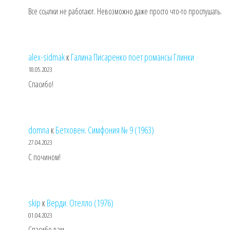
Все ссылки не работают. Невозможно даже просто что-то прослушать.
alex-sidmak
к
Галина Писаренко поет романсы Глинки
18.05.2023
Спасибо!
domna
к
Бетховен. Симфония № 9 (1963)
27.04.2023
С почином!
skip
к
Верди. Отелло (1976)
01.04.2023
Спасибо вам.