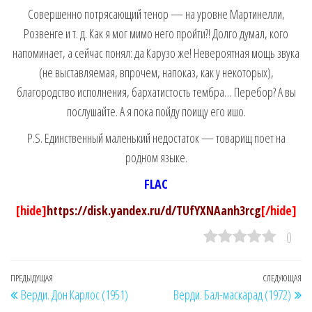
Совершенно потрясающий тенор — на уровне Мартинелли,
Розвенге и т. д. Как я мог мимо него пройти?! Долго думал, кого
напоминает, а сейчас понял: да Карузо же! Невероятная мощь звука
(не выставляемая, впрочем, напоказ, как у некоторых),
благородство исполнения, бархатистость тембра… Перебор? А вы
послушайте. А я пока пойду поищу его ишо.
P.S. Единственный маленький недостаток — товарищ поет на
родном языке.
FLAC
[hide]
https://disk.yandex.ru/d/TUfYXNAanh3rcg
[/hide]
0
Навигация
Предыдущая
ПРЕДЫДУЩАЯ
СЛЕДУЮЩАЯ
Сл
Верди. Дон Карлос (1951)
Верди. Бал-маскарад (1972)
по
запись
за