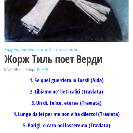
Верди
Выдающиеся вокалисты
Жорж Тиль
Сольник
Жорж Тиль поет Верди
07.03.2023
Автор:
DOMNA
1. Se quel guerriero io fossi! (Aida)
2. Libiamo ne’ lieti calici (Traviata)
3. Un dì, felice, eterea (Traviata)
4. Lunge da lei per me non v’ha diletto! (Traviata)
5. Parigi, o cara noi lasceremo (Traviata)