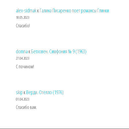
alex-sidmak
к
Галина Писаренко поет романсы Глинки
18.05.2023
Спасибо!
domna
к
Бетховен. Симфония № 9 (1963)
27.04.2023
С почином!
skip
к
Верди. Отелло (1976)
01.04.2023
Спасибо вам.