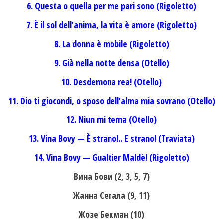
6. Questa o quella per me pari sono (Rigoletto)
7. È il sol dell’anima, la vita è amore (Rigoletto)
8. La donna è mobile (Rigoletto)
9. Già nella notte densa (Otello)
10. Desdemona rea! (Otello)
11. Dio ti giocondi, o sposo dell’alma mia sovrano (Otello)
12. Niun mi tema (Otello)
13. Vina Bovy — È strano!.. E strano! (Traviata)
14. Vina Bovy — Gualtier Maldè! (Rigoletto)
Вина Бови (2, 3, 5, 7)
Жанна Сегала (9, 11)
Жозе Бекман (10)