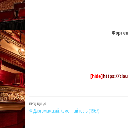
Фортеп
[hide]
https://clo
Навигация
Предыдущая
ПРЕДЫДУЩАЯ
Даргомыжский. Каменный гость (1967)
по
запись
записям