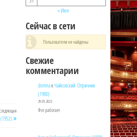
31
« Июл
Сейчас в сети
Пользователи не найдены
Свежие
комментарии
domna
к
Чайковский. Опричник
(1980)
29.05.2023
Фсе работает.
СЛЕДУЮЩАЯ
Следующая
 (1952)
запись