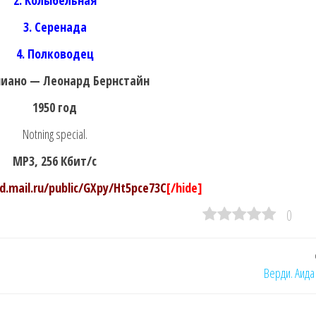
2. Колыбельная
3. Серенада
4. Полководец
иано — Леонард Бернстайн
1950 год
Notning special.
MP3, 256 Кбит/с
ud.mail.ru/public/GXpy/Ht5pce73C
[/hide]
0
Верди. Аида