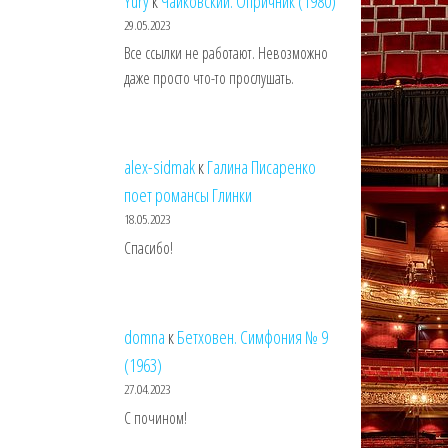
Yury
к
Чайковский. Опричник (1980)
29.05.2023
Все ссылки не работают. Невозможно
даже просто что-то прослушать.
alex-sidmak
к
Галина Писаренко
поет романсы Глинки
18.05.2023
Спасибо!
domna
к
Бетховен. Симфония № 9
(1963)
27.04.2023
С почином!