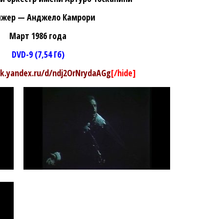
жер — Анджело Камрори
Март 1986 года
DVD-9 (7,54 Гб)
sk.yandex.ru/d/ndj2OrNrydaAGg
[/hide]