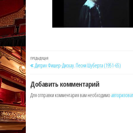
Навигация
Предыдущая
ПРЕДЫДУЩАЯ
Дитрих Фишер-Дискау. Песни Шуберта (1951-65)
по
запись
записям
Добавить комментарий
Для отправки комментария вам необходимо
авторизова