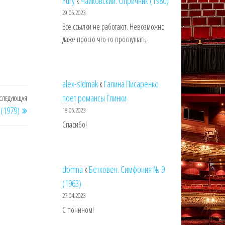
Yury
к
Чайковский. Опричник (1980)
29.05.2023
Все ссылки не работают. Невозможно
даже просто что-то прослушать.
alex-sidmak
к
Галина Писаренко
поет романсы Глинки
СЛЕДУЮЩАЯ
Следующая
(1979)
18.05.2023
запись
Спасибо!
domna
к
Бетховен. Симфония № 9
(1963)
27.04.2023
С почином!