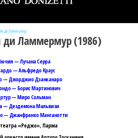
ия ди Ламмермур
 ди Ламмермур (1986)
Лючия — Лучана Серра
гардо — Альфредо Краус
о — Джорджио Дзанканаро
ондо — Борис Мартинович
ртур — Миро Сольман
а — Дездемона Мальвизи
о — Джанфранко Манганотти
 театра «Реджо», Парма
 оркестр имени Артуро Тосканини