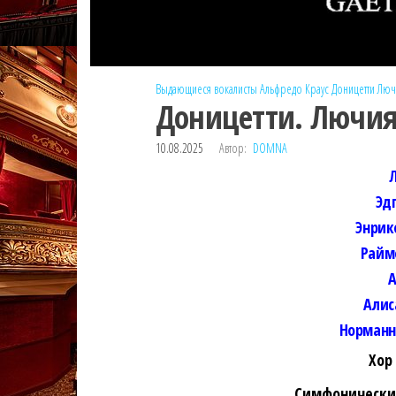
Выдающиеся вокалисты
Альфредо Краус
Доницетти
Люч
Доницетти. Лючия
10.08.2025
Автор:
DOMNA
Эд
Энрик
Райм
А
Алис
Норманн
Хор
Симфонический