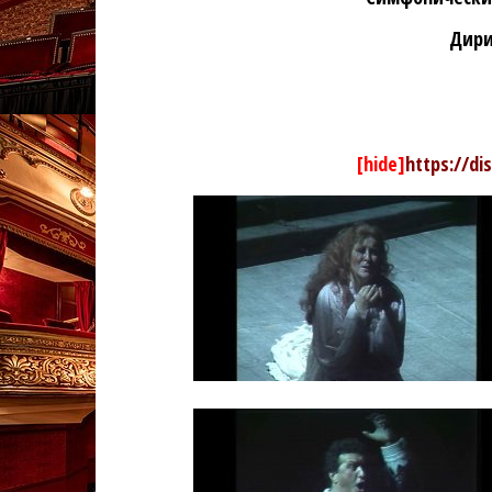
Дири
[hide]
https://di