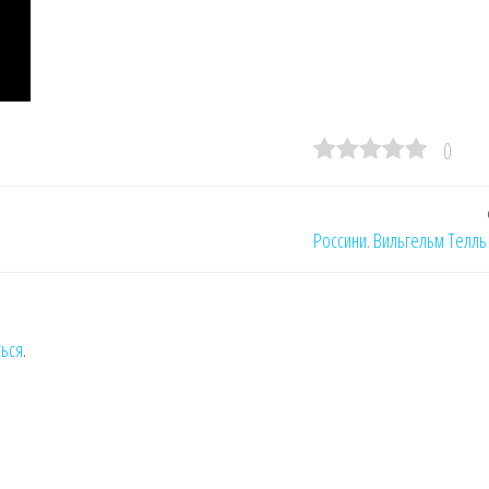
0
Россини. Вильгельм Телль 
ться
.