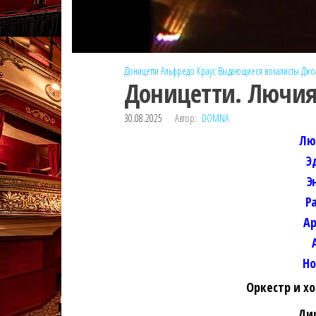
Доницетти
Альфредо Краус
Выдающиеся вокалисты
Джо
Доницетти. Лючия
30.08.2025
Автор:
DOMNA
Лю
Э
Э
Р
А
Но
Оркестр и х
Ди