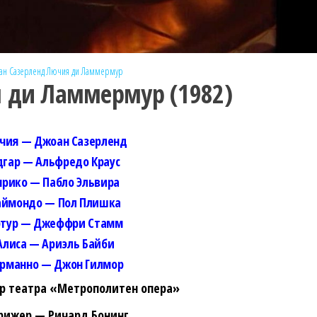
ан Сазерленд
Лючия ди Ламмермур
 ди Ламмермур (1982)
чия — Джоан Сазерленд
дгар — Альфредо Краус
нрико — Пабло Эльвира
аймондо — Пол Плишка
ртур — Джеффри Стамм
Алиса — Ариэль Байби
рманно — Джон Гилмор
ор театра «Метрополитен опера»
рижер — Ричард Бонинг