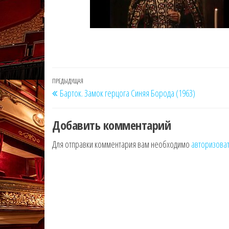
Навигация
Предыдущая
ПРЕДЫДУЩАЯ
Барток. Замок герцога Синяя Борода (1963)
по
запись
записям
Добавить комментарий
Для отправки комментария вам необходимо
авторизова