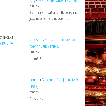
Yury
к
Чайковский. Опричник (1980)
29.05.2023
Все ссылки не работают. Невозможно
даже просто что-то прослушать.
СЛЕДУЮЩАЯ
Следующая
alex-sidmak
к
Галина Писаренко
(1978)
запись
поет романсы Глинки
18.05.2023
Спасибо!
domna
к
Бетховен. Симфония № 9
(1963)
27.04.2023
С почином!