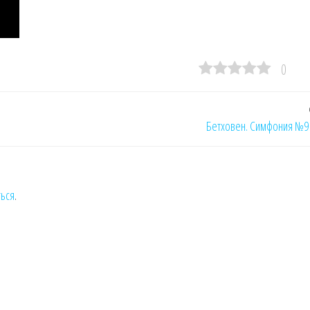
0
Бетховен. Симфония №9 
ться
.