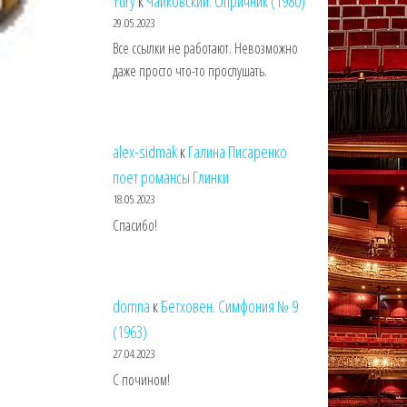
Yury
к
Чайковский. Опричник (1980)
29.05.2023
Все ссылки не работают. Невозможно
даже просто что-то прослушать.
alex-sidmak
к
Галина Писаренко
поет романсы Глинки
18.05.2023
Спасибо!
domna
к
Бетховен. Симфония № 9
(1963)
27.04.2023
С почином!