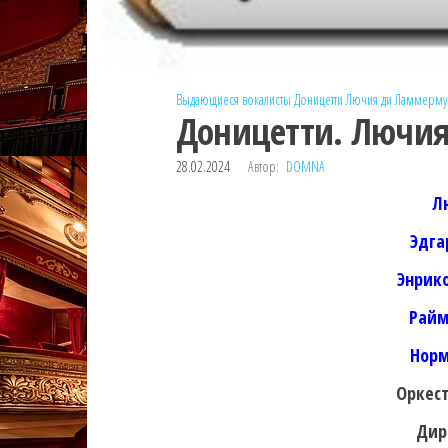
Выдающиеся вокалисты
Доницетти
Лючия ди Ламмерму
Доницетти. Лючия
28.02.2024
Автор:
DOMNA
Л
Эдга
Энрик
Райм
Норм
Оркест
Дир