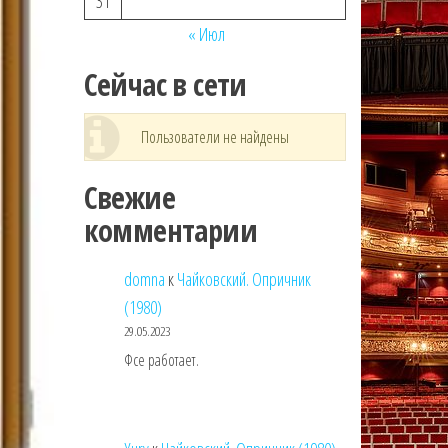
31
« Июл
Сейчас в сети
Пользователи не найдены
Свежие
комментарии
domna
к
Чайковский. Опричник
(1980)
29.05.2023
Фсе работает.