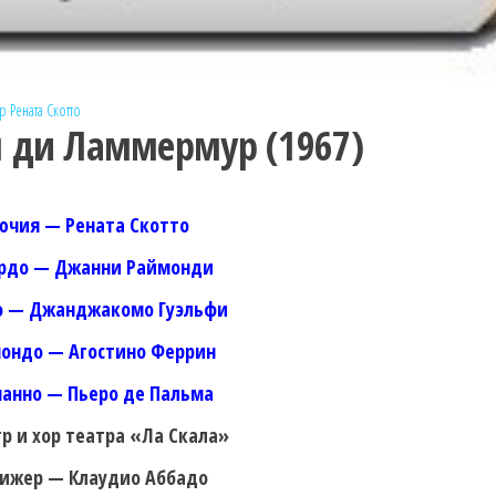
р
Рената Скотто
 ди Ламмермур (1967)
ючия — Рената Скотто
рдо — Джанни Раймонди
о — Джанджакомо Гуэльфи
ондо — Агостино Феррин
анно — Пьеро де Пальма
р и хор театра «Ла Скала»
ижер — Клаудио Аббадо