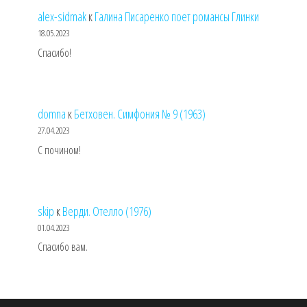
alex-sidmak
к
Галина Писаренко поет романсы Глинки
18.05.2023
Спасибо!
domna
к
Бетховен. Симфония № 9 (1963)
27.04.2023
С почином!
skip
к
Верди. Отелло (1976)
01.04.2023
Спасибо вам.