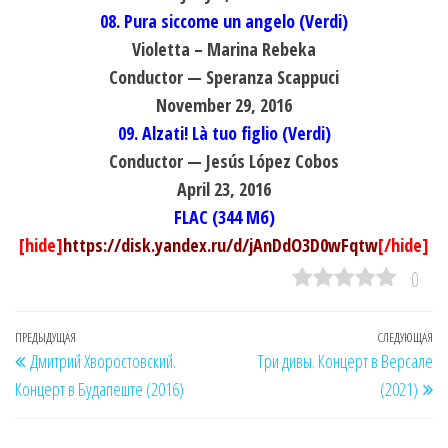
08. Pura siccome un angelo (Verdi)
Violetta – Marina Rebeka
Conductor — Speranza Scappuci
November 29, 2016
09. Alzati! Là tuo figlio (Verdi)
Conductor — Jesús López Cobos
April 23, 2016
FLAC (344 Мб)
[hide]
https://disk.yandex.ru/d/jAnDdO3D0wFqtw
[/hide]
0
Навигация
Предыдущая
ПРЕДЫДУЩАЯ
СЛЕДУЮЩАЯ
Сл
Дмитрий Хворостовский.
Три дивы. Концерт в Версале
по
запись
за
Концерт в Будапеште (2016)
(2021)
записям