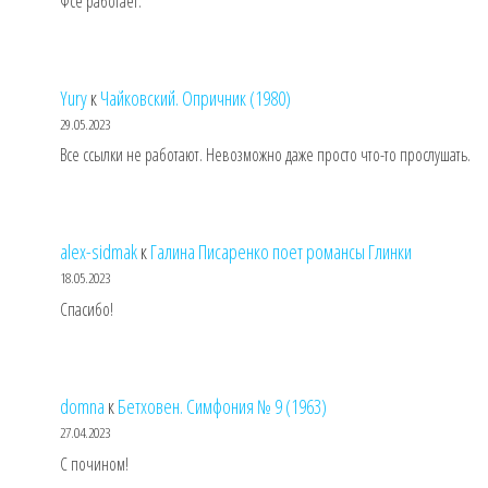
Фсе работает.
Yury
к
Чайковский. Опричник (1980)
29.05.2023
Все ссылки не работают. Невозможно даже просто что-то прослушать.
alex-sidmak
к
Галина Писаренко поет романсы Глинки
18.05.2023
Спасибо!
domna
к
Бетховен. Симфония № 9 (1963)
27.04.2023
С почином!