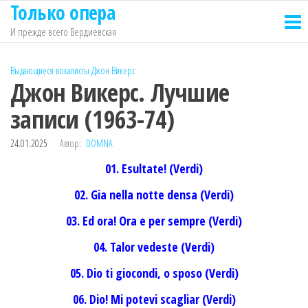
Только опера
Перейти
к
И прежде всего Вердиевская
содержимому
Выдающиеся вокалисты
Джон Викерс
Джон Викерс. Лучшие
записи (1963-74)
24.01.2025
Автор:
DOMNA
01. Esultate! (Verdi)
02. Gia nella notte densa (Verdi)
03. Ed ora! Ora e per sempre (Verdi)
04. Talor vedeste (Verdi)
05. Dio ti giocondi, o sposo (Verdi)
06. Dio! Mi potevi scagliar (Verdi)