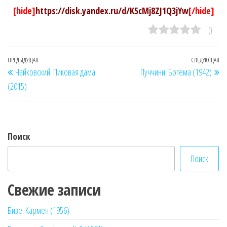
[hide]
https://disk.yandex.ru/d/K5cMj8ZJ1Q3jYw
[/hide]
0
Навигация
Предыдущая
ПРЕДЫДУЩАЯ
СЛЕДУЮЩАЯ
Сл
Чайковский. Пиковая дама
Пуччини. Богема (1942)
по
запись
за
(2015)
записям
Поиск
Поиск
Свежие записи
Бизе. Кармен (1956)