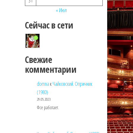
31
« Июл
Сейчас в сети
Свежие
комментарии
domna
к
Чайковский. Опричник
(1980)
29.05.2023
Фсе работает.