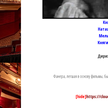
Кн
Ната
Мель
Княги
Дири
Фанера, легшая в основу фильмы, бы
[hide]
https://clo