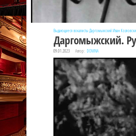
Выдающиеся вокалисты
Даргомыжский
Иван Козловск
Даргомыжский. Рус
09.01.2023
Автор:
DOMNA