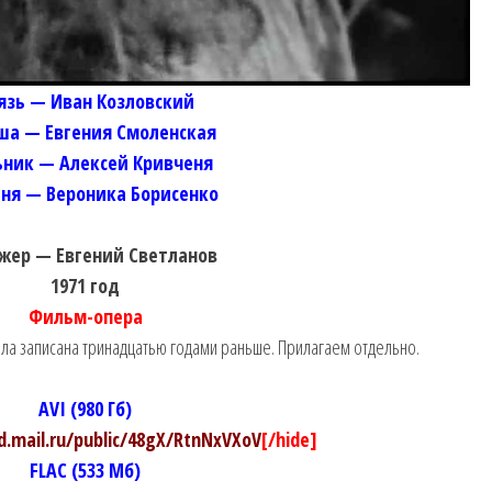
язь — Иван Козловский
ша — Евгения Смоленская
ник — Алексей Кривченя
ня — Вероника Борисенко
жер — Евгений Светланов
1971 год
Фильм-опера
ла записана тринадцатью годами раньше. Прилагаем отдельно.
AVI (980 Гб)
ud.mail.ru/public/48gX/RtnNxVXoV
[/hide]
FLAC (533 Мб)