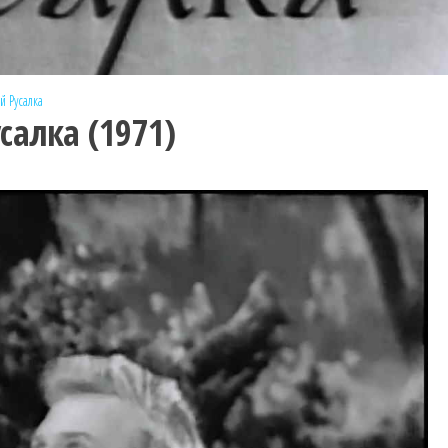
ий
Русалка
алка (1971)