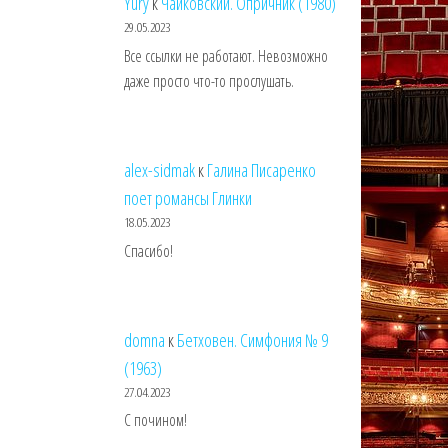
Yury
к
Чайковский. Опричник (1980)
29.05.2023
Все ссылки не работают. Невозможно
даже просто что-то прослушать.
alex-sidmak
к
Галина Писаренко
поет романсы Глинки
18.05.2023
Спасибо!
domna
к
Бетховен. Симфония № 9
(1963)
27.04.2023
С почином!