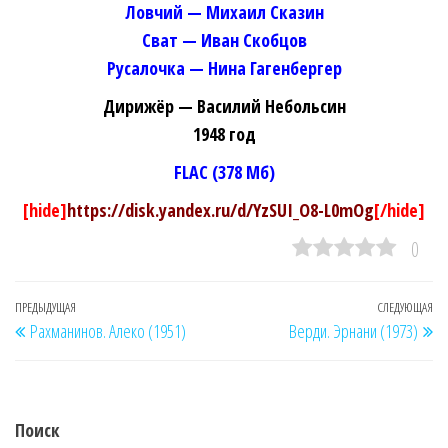
Ловчий — Михаил Сказин
Сват — Иван Скобцов
Русалочка — Нина Гагенбергер
Дирижёр — Василий Небольсин
1948 год
FLAC (378 Мб)
[hide]
https://disk.yandex.ru/d/YzSUI_O8-L0mOg
[/hide]
0
Навигация
Предыдущая
ПРЕДЫДУЩАЯ
СЛЕДУЮЩАЯ
Сл
Рахманинов. Алеко (1951)
Верди. Эрнани (1973)
по
запись
за
записям
Поиск