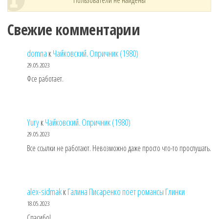
Свежие комментарии
domna
к
Чайковский. Опричник (1980)
29.05.2023
Фсе работает.
Yury
к
Чайковский. Опричник (1980)
29.05.2023
Все ссылки не работают. Невозможно даже просто что-то прослушать.
alex-sidmak
к
Галина Писаренко поет романсы Глинки
18.05.2023
Спасибо!