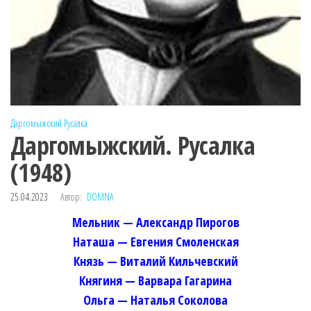
Даргомыжский
Русалка
Даргомыжский. Русалка
(1948)
25.04.2023
Автор:
DOMNA
Мельник — Александр Пирогов
Наташа — Евгения Смоленская
Князь — Виталий Кильчевский
Княгиня — Варвара Гагарина
Ольга — Наталья Соколова