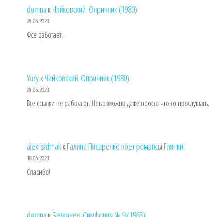
domna
к
Чайковский. Опричник (1980)
29.05.2023
Фсе работает.
Yury
к
Чайковский. Опричник (1980)
29.05.2023
Все ссылки не работают. Невозможно даже просто что-то прослушать.
alex-sidmak
к
Галина Писаренко поет романсы Глинки
18.05.2023
Спасибо!
domna
к
Бетховен. Симфония № 9 (1963)