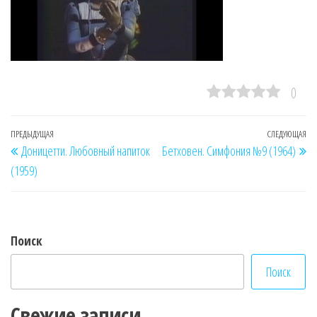
0
Навигация
Предыдущая
ПРЕДЫДУЩАЯ
СЛЕДУЮЩАЯ
Сл
Доницетти. Любовный напиток
Бетховен. Симфония №9 (1964)
по
запись
за
(1959)
записям
Поиск
Поиск
Свежие записи