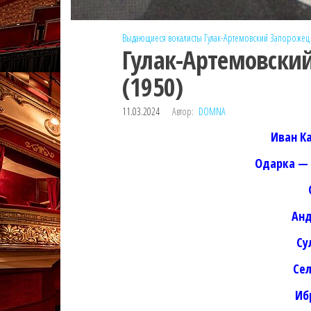
Выдающиеся вокалисты
Гулак-Артемовский
Запорожец 
Гулак-Артемовски
(1950)
11.03.2024
Автор:
DOMNA
Иван К
Одарка —
Анд
Су
Се
Иб