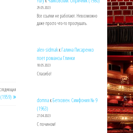
Yury
к
Чайковский. Опричник (1980)
29.05.2023
Все ссылки не работают. Невозможно
даже просто что-то прослушать.
alex-sidmak
к
Галина Писаренко
поет романсы Глинки
18.05.2023
Спасибо!
СЛЕДУЮЩАЯ
Следующая
 (1959)
запись
domna
к
Бетховен. Симфония № 9
(1963)
27.04.2023
С почином!