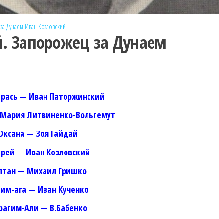
за Дунаем
Иван Козловский
й. Запорожец за Дунаем
арась — Иван Паторжинский
 Мария Литвиненко-Вольгемут
Оксана — Зоя Гайдай
рей — Иван Козловский
лтан — Михаил Гришко
лим-ага — Иван Кученко
рагим-Али — В.Бабенко