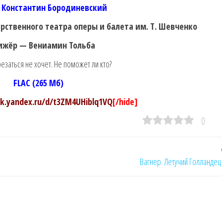
— Константин Бородиневский
арственного театра оперы и балета им. Т. Шевченко
ижёр — Вениамин Тольба
 резаться не хочет. Не поможет ли кто?
FLAC (265 Мб)
sk.yandex.ru/d/t3ZM4UHiblq1VQ
[/hide]
0
Вагнер. Летучий Голландец