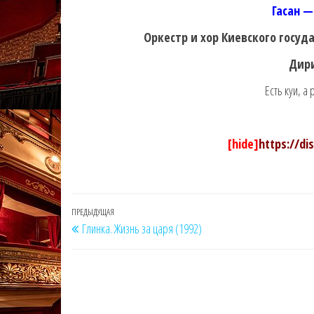
Гасан 
Оркестр и хор Киевского госуд
Дир
Есть куи, а
[hide]
https://di
Навигация
Предыдущая
ПРЕДЫДУЩАЯ
Глинка. Жизнь за царя (1992)
по
запись
записям