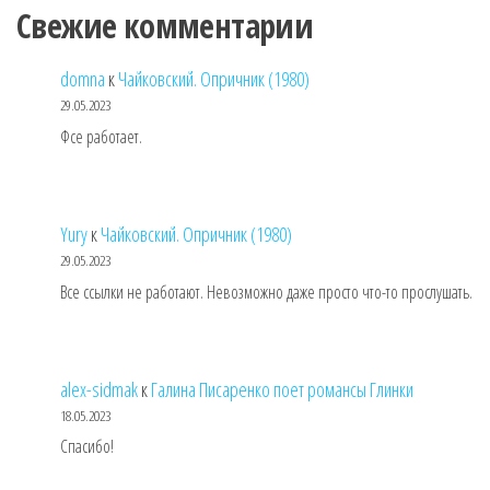
Свежие комментарии
domna
к
Чайковский. Опричник (1980)
29.05.2023
Фсе работает.
Yury
к
Чайковский. Опричник (1980)
29.05.2023
Все ссылки не работают. Невозможно даже просто что-то прослушать.
alex-sidmak
к
Галина Писаренко поет романсы Глинки
18.05.2023
Спасибо!