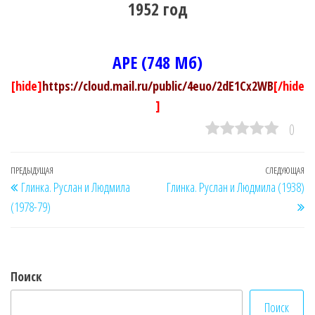
1952 год
APE (748 Мб)
[hide]
https://cloud.mail.ru/public/4euo/2dE1Cx2WB
[/hide
]
0
Навигация
Предыдущая
ПРЕДЫДУЩАЯ
СЛЕДУЮЩАЯ
Сл
Глинка. Руслан и Людмила
Глинка. Руслан и Людмила (1938)
по
запись
за
(1978-79)
записям
Поиск
Поиск