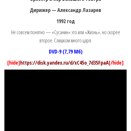
Дирижер — Александр Лазарев
1992 год
Не совсем понятно — «Сусанин» это или «Жизнь», но скорее
второе. Слишком много царя.
DVD-9 (7,79 Мб)
[hide]
https://disk.yandex.ru/d/xC45o_7d35FpaA
[/hide]