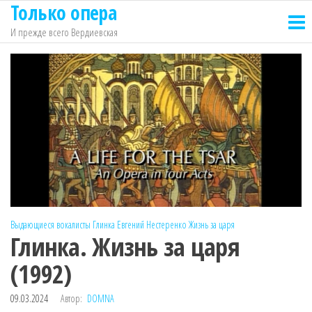
Только опера
Перейти
к
И прежде всего Вердиевская
содержимому
Выдающиеся вокалисты
Глинка
Евгений Нестеренко
Жизнь за царя
Глинка. Жизнь за царя
(1992)
09.03.2024
Автор:
DOMNA