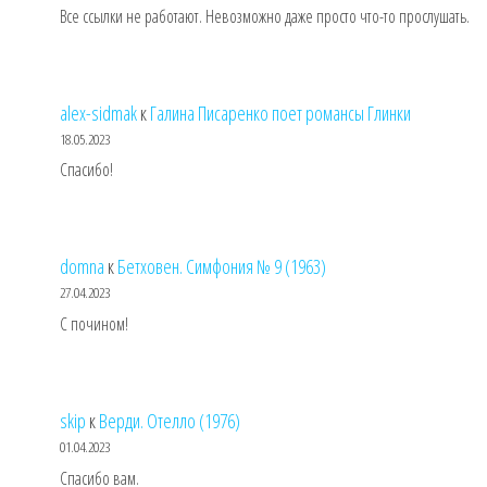
Все ссылки не работают. Невозможно даже просто что-то прослушать.
alex-sidmak
к
Галина Писаренко поет романсы Глинки
18.05.2023
Спасибо!
domna
к
Бетховен. Симфония № 9 (1963)
27.04.2023
С почином!
skip
к
Верди. Отелло (1976)
01.04.2023
Спасибо вам.