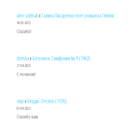
alex-sidmak
к
Галина Писаренко поет романсы Глинки
18.05.2023
Спасибо!
domna
к
Бетховен. Симфония № 9 (1963)
27.04.2023
С почином!
skip
к
Верди. Отелло (1976)
01.04.2023
Спасибо вам.