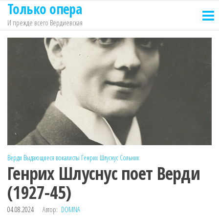
Только опера
Перейти
к
И прежде всего Вердиевская
содержимому
Верди
Выдающиеся вокалисты
Генрих Шлуснус
Сольник
Генрих Шлуснус поет Верди
(1927-45)
04.08.2024
Автор:
DOMNA