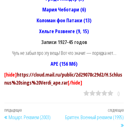
Мария Чеботари (6)
Коломан фон Патаки (13)
Хельге Розвенге (9, 15)
Записи 1927-45 годов
Чуть не забыл про эту вещь! Вот что значит — порядка нет…
APE (156 Мб)
[hide]
https://cloud.mail.ru/public/2d29078c29d2/H.Schlus
nus%20sings%20Verdi_ape.rar
[/hide]
0
Навигация
Предыдущая
ПРЕДЫДУЩАЯ
СЛЕДУЮЩАЯ
Сл
Моцарт. Реквием (2003)
Бриттен. Военный реквием (1995)
по
запись
за