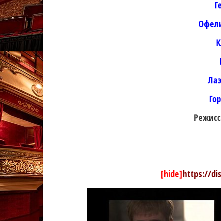
Г
Офели
К
Лаэ
Го
Режисс
[hide]
https://d