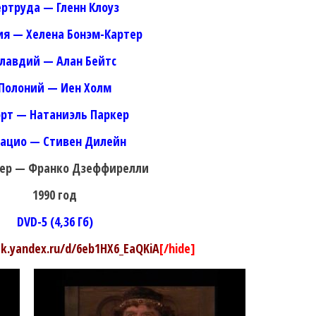
ертруда — Гленн Клоуз
я — Хелена Бонэм-Картер
лавдий — Алан Бейтс
Полоний — Иен Холм
рт — Натаниэль Паркер
рацио — Стивен Дилейн
ер — Франко Дзеффирелли
1990 год
DVD-5 (4,36 Гб)
isk.yandex.ru/d/6eb1HX6_EaQKiA
[/hide]