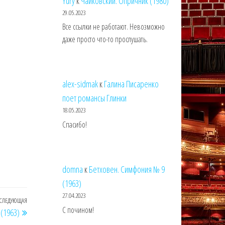
Yury
к
Чайковский. Опричник (1980)
29.05.2023
Все ссылки не работают. Невозможно
даже просто что-то прослушать.
alex-sidmak
к
Галина Писаренко
поет романсы Глинки
18.05.2023
Спасибо!
domna
к
Бетховен. Симфония № 9
(1963)
27.04.2023
СЛЕДУЮЩАЯ
Следующая
С почином!
(1963)
запись