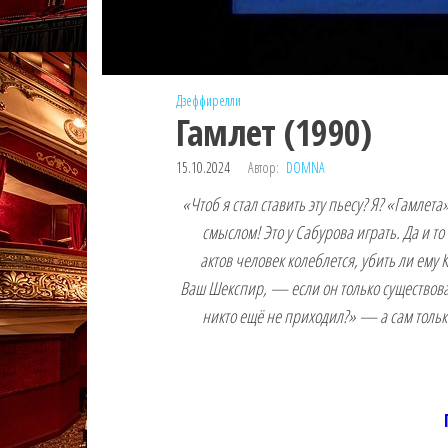
Дзеффирелли
Гамлет (1990)
15.10.2024
Автор:
DOMNA
«Чтоб я стал ставить эту пьесу? Я? «Гамлет
смыслом! Это у Сабурова играть. Да и т
актов человек колеблется, убить ли ему 
Ваш Шекспир, — если он только существовал
никто ещё не приходил?» — а сам только