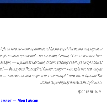
а»? Да за кого вы меня принимаете? Да это фарс! Насмешка над здравым
о ещё слишком прилично! …
Бессмыслица! Ерунда! Сапоги всмятку! Пять
Клавдия, — и убивает Полония, словно устрицу съел! Где же тут логика?
! — был дурак! Помилуйте! Гамлет говорит: «что ждёт нас там, откуда
 что своими глазами видел тень своего отца! С чем это сообразно? Как
можно такую ерунду показывать публике?»
Дорошевич В. М.
Гамлет — Мел Гибсон