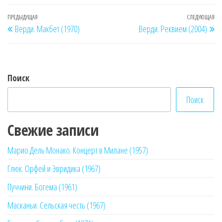
Навигация
Предыдущая
ПРЕДЫДУЩАЯ
СЛЕДУЮЩАЯ
Сл
Верди. Макбет (1970)
Верди. Реквием (2004)
по
запись
за
записям
Поиск
Поиск
Свежие записи
Марио Дель Монако. Концерт в Милане (1957)
Глюк. Орфей и Эвридика (1967)
Пуччини. Богема (1961)
Масканьи. Сельская честь (1967)