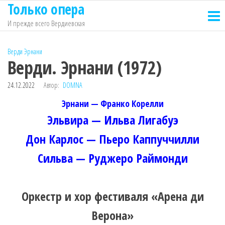
Только опера
Перейти
к
И прежде всего Вердиевская
содержимому
Верди
Эрнани
Верди. Эрнани (1972)
24.12.2022
Автор:
DOMNA
Эрнани — Франко Корелли
Эльвира — Ильва Лигабуэ
Дон Карлос — Пьеро Каппуччилли
Сильва — Руджеро Раймонди
Оркестр и хор фестиваля «Арена ди
Верона»