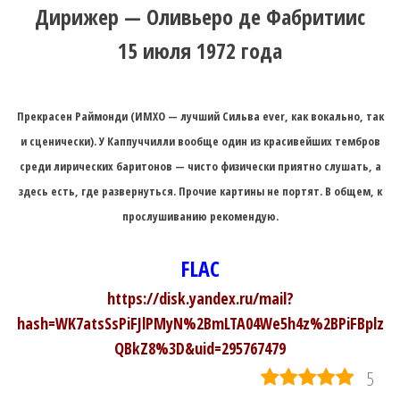
Дирижер — Оливьеро де Фабритиис
15 июля 1972 года
Прекрасен Раймонди (ИМХО — лучший Сильва ever, как вокально, так
и сценически). У Каппуччилли вообще один из красивейших тембров
среди лирических баритонов — чисто физически приятно слушать, а
здесь есть, где развернуться. Прочие картины не портят. В общем, к
прослушиванию рекомендую.
FLAC
https://disk.yandex.ru/mail?
hash=WK7atsSsPiFJlPMyN%2BmLTA04We5h4z%2BPiFBplz
QBkZ8%3D&uid=295767479
5