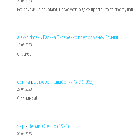
29.05.2023
Все ссылки не работают. Невозможно даже просто что-то прослушать.
alex-sidmak
к
Галина Писаренко поет романсы Глинки
18.05.2023
Спасибо!
domna
к
Бетховен. Симфония № 9 (1963)
27.04.2023
С почином!
skip
к
Верди. Отелло (1976)
01.04.2023