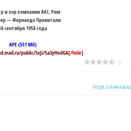
р и хор компании RAI, Рим
ер — Фернандо Превитали
16 сентября 1958 года
APE (551 Мб)
ud.mail.ru/public/5xJi/5a3yHedGA
[/hide]
0
Верди. Бал-маскарад 