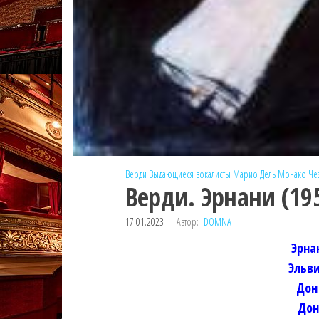
Верди
Выдающиеся вокалисты
Марио Дель Монако
Че
Верди. Эрнани (19
17.01.2023
Автор:
DOMNA
Эрна
Эльв
Дон
Дон