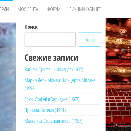
ЕРДИ
МОЯ ЛЕНТА
ФОРУМ
ЛИЧНЫЙ КАБИНЕТ
Поиск
Поиск
Свежие записи
Вагнер. Тристан и Изольда (1937)
Марио Дель Монако. Концерт в Милане
(1957)
Глюк. Орфей и Эвридика (1967)
Пуччини. Богема (1961)
Масканьи. Сельская честь (1967)