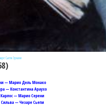
заре Сьепи
Эрнани
58)
ни — Марио Дель Монако
ира — Константина Араухо
 Карлос — Марио Серени
 Сильва — Чезаре Сьепи