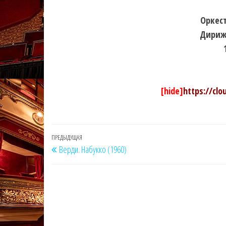
Оркест
Дириж
[hide]
https://clo
Навигация
Предыдущая
ПРЕДЫДУЩАЯ
Верди. Набукко (1960)
по
запись
записям