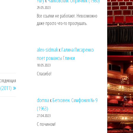
Yury
к
Чайковский. Опричник (1980)
29.05.2023
Все ссылки не работают. Невозможно
даже просто что-то прослушать.
alex-sidmak
к
Галина Писаренко
поет романсы Глинки
18.05.2023
Спасибо!
СЛЕДУЮЩАЯ
Следующая
(2011)
запись
domna
к
Бетховен. Симфония № 9
(1963)
27.04.2023
С почином!