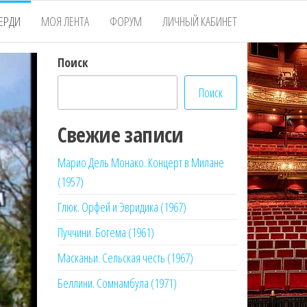
ЕРДИ
МОЯ ЛЕНТА
ФОРУМ
ЛИЧНЫЙ КАБИНЕТ
Поиск
Поиск
Свежие записи
Марио Дель Монако. Концерт в Милане
(1957)
Глюк. Орфей и Эвридика (1967)
Пуччини. Богема (1961)
Масканьи. Сельская честь (1967)
Беллини. Сомнамбула (1971)