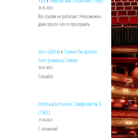
Yury
к
Чайковский. Опричник (1980)
29.05.2023
Все ссылки не работают. Невозможно
даже просто что-то прослушать.
alex-sidmak
к
Галина Писаренко
поет романсы Глинки
18.05.2023
Спасибо!
domna
к
Бетховен. Симфония № 9
(1963)
27.04.2023
С почином!