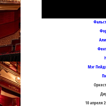
Фальс
Фо
Али
Фент
Мэг Пейд
П
Оркест
Ди
10 апреля 2