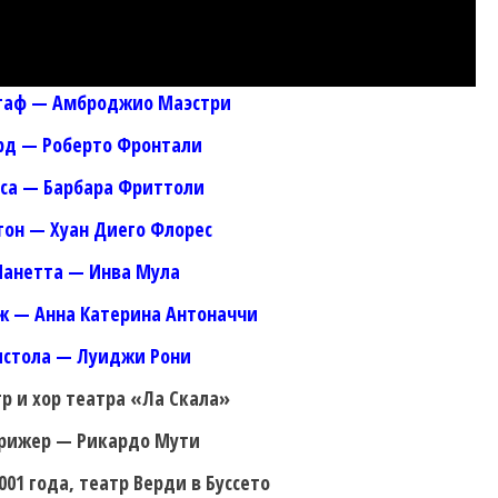
таф — Амброджио Маэстри
рд — Роберто Фронтали
са — Барбара Фриттоли
он — Хуан Диего Флорес
Нанетта — Инва Мула
ж — Анна Катерина Антоначчи
истола — Луиджи Рони
р и хор театра «Ла Скала»
рижер — Рикардо Мути
001 года, театр Верди в Буссето