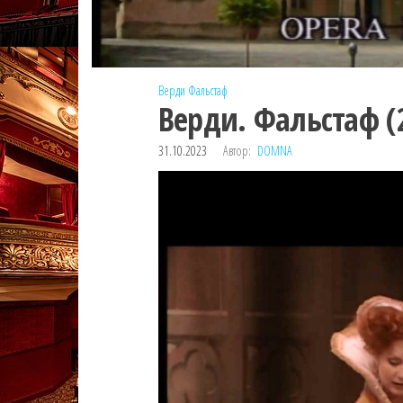
Верди
Фальстаф
Верди. Фальстаф (
31.10.2023
Автор:
DOMNA