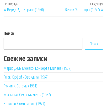
Навигация
Предыдущая
ПРЕДЫДУЩАЯ
СЛЕДУЮЩАЯ
Сл
Верди. Дон Карлос (1970)
Верди. Увертюры (1957)
по
запись
за
записям
Поиск
Поиск
Свежие записи
Марио Дель Монако. Концерт в Милане (1957)
Глюк. Орфей и Эвридика (1967)
Пуччини. Богема (1961)
Масканьи. Сельская честь (1967)
Беллини. Сомнамбула (1971)