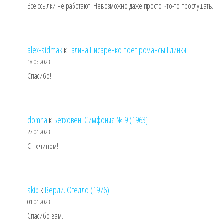
Все ссылки не работают. Невозможно даже просто что-то прослушать.
alex-sidmak
к
Галина Писаренко поет романсы Глинки
18.05.2023
Спасибо!
domna
к
Бетховен. Симфония № 9 (1963)
27.04.2023
С почином!
skip
к
Верди. Отелло (1976)
01.04.2023
Спасибо вам.