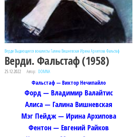
Верди
Выдающиеся вокалисты
Галина Вишневская
Ирина Архипова
Фальстаф
Верди. Фальстаф (1958)
25.12.2022
Автор:
DOMNA
Фальстаф — Виктор Нечипайло
Форд — Владимир Валайтис
Алиса — Галина Вишневская
Мэг Пейдж — Ирина Архипова
Фентон — Евгений Райков