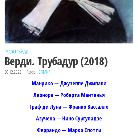
Верди
Трубадур
Верди. Трубадур (2018)
30.12.2022
Автор:
DOMNA
Манрико — Джузеппе Джипали
Леонора — Роберта Мантенья
Граф ди Луна — Франко Вассалло
Азучена — Нино Сургуладзе
Феррандо — Марко Спотти