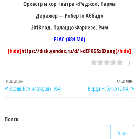
Оркестр и хор театра «Реджо», Парма
Дирижер — Роберто Аббадо
2018 год, Палаццо Фарнезе, Рим
FLAC (684 Мб)
[hide]
https://disk.yandex.ru/d/I-dEFXGSx6Xaeg
[/hide]
0
Навигация
Предыдущая
ПРЕДЫДУЩАЯ
СЛЕДУЮЩАЯ
Сл
Верди. Бал-маскарад (1954)
Верди. Набукко (2004)
по
запись
за
записям
Поиск
Поиск