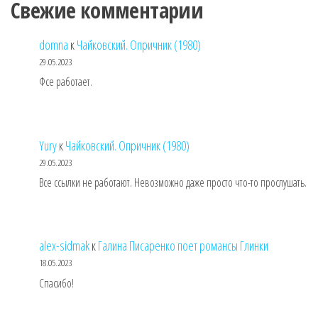
Свежие комментарии
domna
к
Чайковский. Опричник (1980)
29.05.2023
Фсе работает.
Yury
к
Чайковский. Опричник (1980)
29.05.2023
Все ссылки не работают. Невозможно даже просто что-то прослушать.
alex-sidmak
к
Галина Писаренко поет романсы Глинки
18.05.2023
Спасибо!