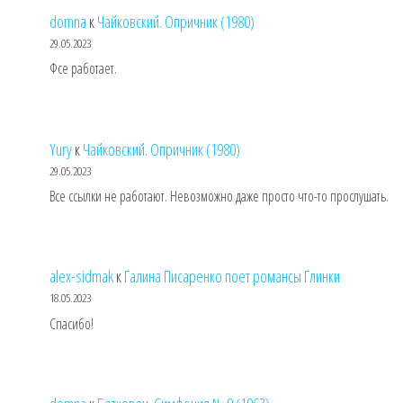
domna
к
Чайковский. Опричник (1980)
29.05.2023
Фсе работает.
Yury
к
Чайковский. Опричник (1980)
29.05.2023
Все ссылки не работают. Невозможно даже просто что-то прослушать.
alex-sidmak
к
Галина Писаренко поет романсы Глинки
18.05.2023
Спасибо!