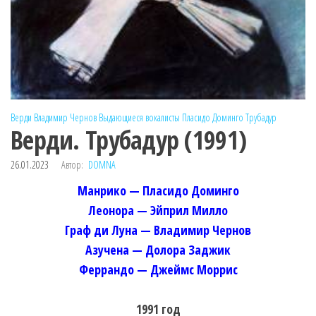
Верди
Владимир Чернов
Выдающиеся вокалисты
Пласидо Доминго
Трубадур
Верди. Трубадур (1991)
26.01.2023
Автор:
DOMNA
Манрико — Пласидо Доминго
Леонора — Эйприл Милло
Граф ди Луна — Владимир Чернов
Азучена — Долора Заджик
Феррандо — Джеймс Моррис
1991 год