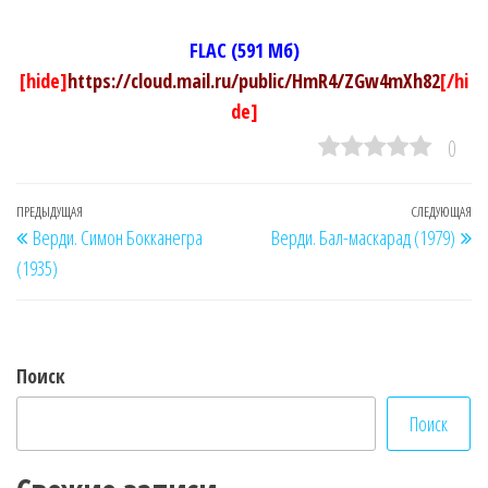
FLAC (591 Мб)
[hide]
https://cloud.mail.ru/public/HmR4/ZGw4mXh82
[/hi
de]
0
Навигация
Предыдущая
ПРЕДЫДУЩАЯ
СЛЕДУЮЩАЯ
Сл
Верди. Симон Бокканегра
Верди. Бал-маскарад (1979)
по
запись
за
(1935)
записям
Поиск
Поиск