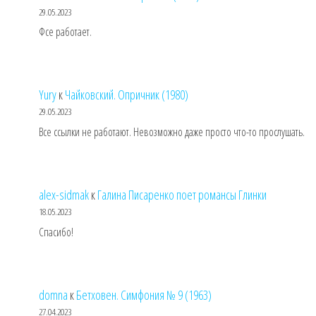
29.05.2023
Фсе работает.
Yury
к
Чайковский. Опричник (1980)
29.05.2023
Все ссылки не работают. Невозможно даже просто что-то прослушать.
alex-sidmak
к
Галина Писаренко поет романсы Глинки
18.05.2023
Спасибо!
domna
к
Бетховен. Симфония № 9 (1963)
27.04.2023