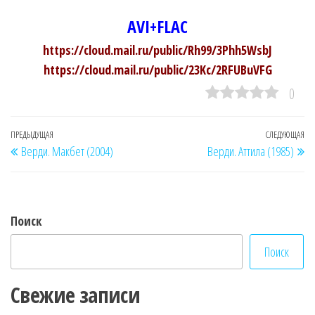
AVI+FLAC
https://cloud.mail.ru/public/Rh99/3Phh5WsbJ
https://cloud.mail.ru/public/23Kc/2RFUBuVFG
0
Навигация
Предыдущая
ПРЕДЫДУЩАЯ
СЛЕДУЮЩАЯ
Сл
Верди. Макбет (2004)
Верди. Аттила (1985)
по
запись
за
записям
Поиск
Поиск
Свежие записи