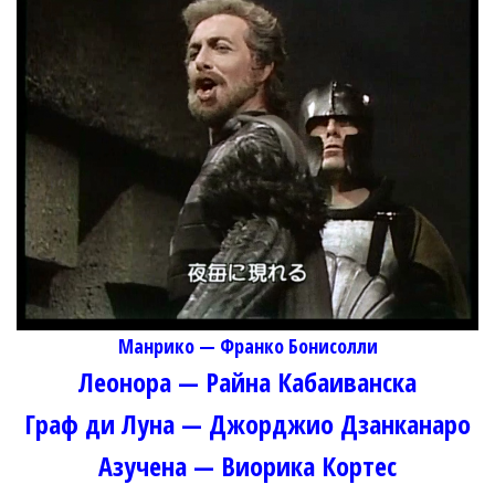
Манрико — Франко Бонисолли
Леонора — Райна Кабаиванска
Граф ди Луна — Джорджио Дзанканаро
Азучена — Виорика Кортес