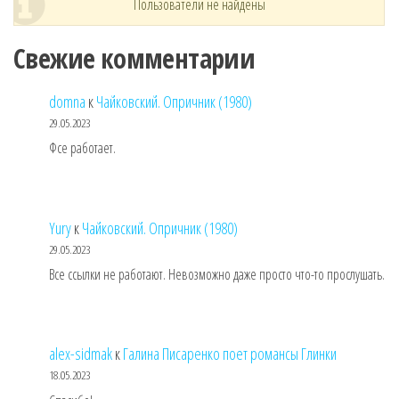
Пользователи не найдены
Свежие комментарии
domna
к
Чайковский. Опричник (1980)
29.05.2023
Фсе работает.
Yury
к
Чайковский. Опричник (1980)
29.05.2023
Все ссылки не работают. Невозможно даже просто что-то прослушать.
alex-sidmak
к
Галина Писаренко поет романсы Глинки
18.05.2023