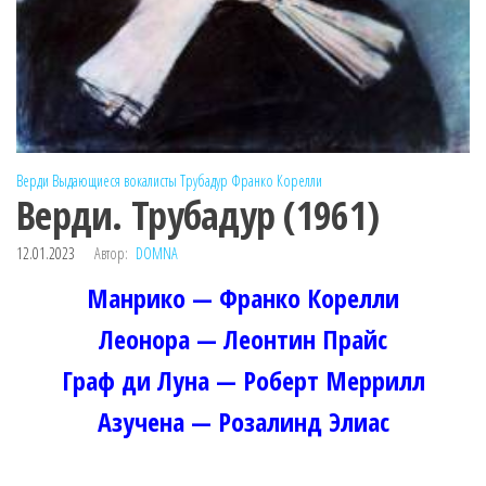
Верди
Выдающиеся вокалисты
Трубадур
Франко Корелли
Верди. Трубадур (1961)
12.01.2023
Автор:
DOMNA
Манрико — Франко Корелли
Леонора — Леонтин Прайс
Граф ди Луна — Роберт Меррилл
Азучена — Розалинд Элиас