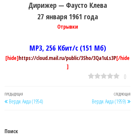
Дирижер — Фаусто Клева
27 января 1961 года
Отрывки
MP3, 256 Кбит/с (151 Мб)
[hide]
https://cloud.mail.ru/public/3Sho/3Qa1uLs3P
[/hide
]
0
Навигация
Предыдущая
ПРЕДЫДУЩАЯ
СЛЕДУЮЩАЯ
Сл
Верди. Аида (1954)
Верди. Аида (1959)
по
запись
за
записям
Поиск