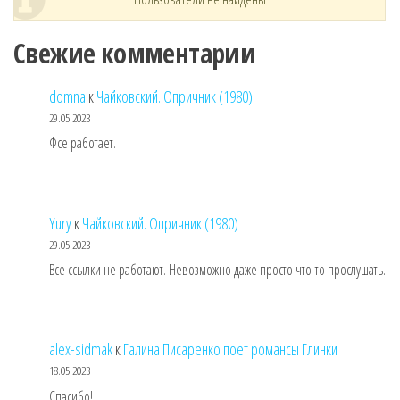
Свежие комментарии
domna
к
Чайковский. Опричник (1980)
29.05.2023
Фсе работает.
Yury
к
Чайковский. Опричник (1980)
29.05.2023
Все ссылки не работают. Невозможно даже просто что-то прослушать.
alex-sidmak
к
Галина Писаренко поет романсы Глинки
18.05.2023
Спасибо!