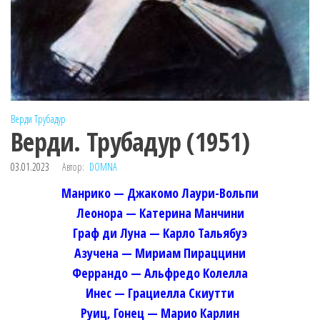
Верди
Трубадур
Верди. Трубадур (1951)
03.01.2023
Автор:
DOMNA
Манрико — Джакомо Лаури-Вольпи
Леонора — Катерина Манчини
Граф ди Луна — Карло Тальябуэ
Азучена — Мириам Пираццини
Феррандо — Альфредо Колелла
Инес — Грациелла Скиутти
Руиц, Гонец — Марио Карлин