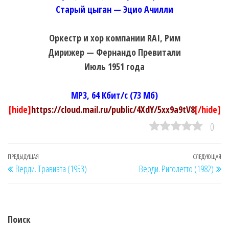
Старый цыган — Эцио Ачилли
Оркестр и хор компании RAI, Рим
Дирижер — Фернандо Превитали
Июль 1951 года
MP3, 64 Кбит/с (73 Мб)
[hide]
https://cloud.mail.ru/public/4XdY/5xx9a9tV8
[/hide]
0
Навигация
Предыдущая
ПРЕДЫДУЩАЯ
СЛЕДУЮЩАЯ
Сл
Верди. Травиата (1953)
Верди. Риголетто (1982)
по
запись
за
записям
Поиск