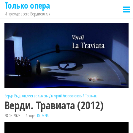
Только опера
Перейти
к
И прежде всего Вердиевская
содержимому
Верди
Выдающиеся вокалисты
Дмитрий Хворостовский
Травиата
Верди. Травиата (2012)
28.05.2023
Автор:
DOMNA