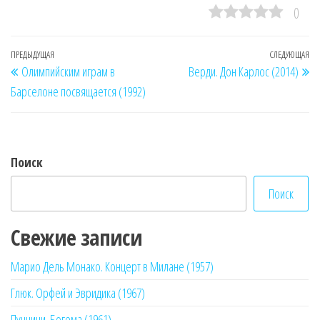
0
Навигация
Предыдущая
ПРЕДЫДУЩАЯ
СЛЕДУЮЩАЯ
Сл
Олимпийским играм в
Верди. Дон Карлос (2014)
по
запись
за
Барселоне посвящается (1992)
записям
Поиск
Поиск
Свежие записи
Марио Дель Монако. Концерт в Милане (1957)
Глюк. Орфей и Эвридика (1967)
Пуччини. Богема (1961)