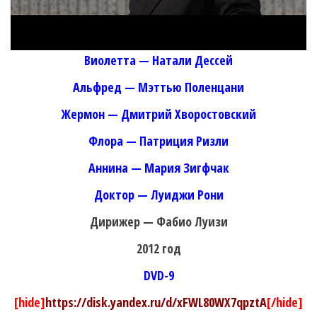
Виолетта — Натали Дессей
Альфред — Мэттью Поленцани
Жермон — Дмитрий Хворостовский
Флора — Патриция Ризли
Аннина — Мария Зигфчак
Доктор — Луиджи Рони
Дирижер — Фабио Луизи
2012 год
DVD-9
[hide]
https://disk.yandex.ru/d/xFWL80WX7qpztA
[/hide]