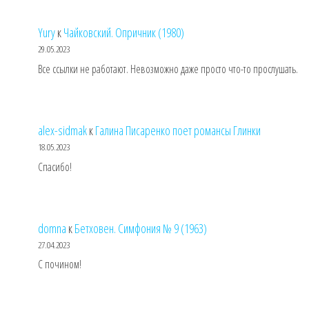
Yury
к
Чайковский. Опричник (1980)
29.05.2023
Все ссылки не работают. Невозможно даже просто что-то прослушать.
alex-sidmak
к
Галина Писаренко поет романсы Глинки
18.05.2023
Спасибо!
domna
к
Бетховен. Симфония № 9 (1963)
27.04.2023
С почином!