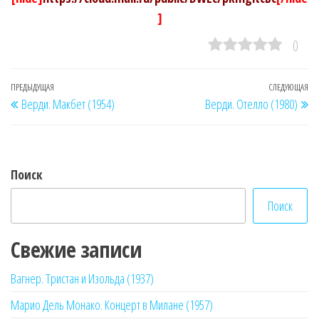
]
0
Навигация
Предыдущая
ПРЕДЫДУЩАЯ
СЛЕДУЮЩАЯ
Сл
Верди. Макбет (1954)
Верди. Отелло (1980)
по
запись
за
записям
Поиск
Поиск
Свежие записи
Вагнер. Тристан и Изольда (1937)
Марио Дель Монако. Концерт в Милане (1957)