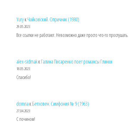
Yury
к
Чайковский. Опричник (1980)
29.05.2023
Все ссылки не работают. Невозможно даже просто что-то прослушать.
alex-sidmak
к
Галина Писаренко поет романсы Глинки
18.05.2023
Спасибо!
domna
к
Бетховен. Симфония № 9 (1963)
27.04.2023
С почином!