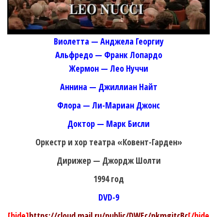
Виолетта — Анджела Георгиу
Альфредо — Франк Лопардо
Жермон — Лео Нуччи
Аннина — Джиллиан Найт
Флора — Ли-Мариан Джонс
Доктор — Марк Бисли
Оркестр и хор театра «Ковент-Гарден»
Дирижер — Джордж Шолти
1994 год
DVD-9
[hide]
https://cloud.mail.ru/public/DWEc/pkmgitcBc
[/hide