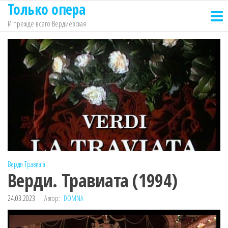
Только опера
Перейти
к
И прежде всего Вердиевская
содержимому
Верди
Травиата
Верди. Травиата (1994)
24.03.2023
Автор:
DOMNA