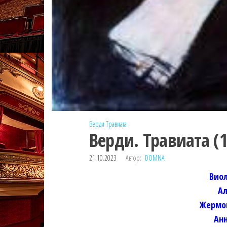
Верди
Травиата
Верди. Травиата (
21.10.2023
Автор:
DOMNA
Виол
А
Жермо
Ан