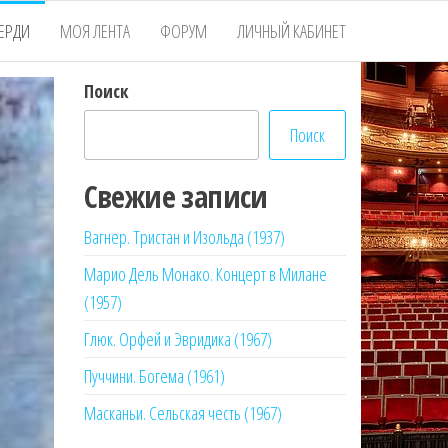
ЕРДИ
МОЯ ЛЕНТА
ФОРУМ
ЛИЧНЫЙ КАБИНЕТ
Поиск
Поиск
Свежие записи
Вагнер. Тристан и Изольда (1937)
Марио Дель Монако. Концерт в Милане
(1957)
Глюк. Орфей и Эвридика (1967)
Пуччини. Богема (1961)
Масканьи. Сельская честь (1967)