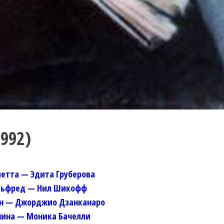
1992)
етта — Эдита Груберова
льфред — Нил Шикофф
н — Джорджио Дзанканаро
нина — Моника Бачелли