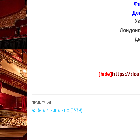
Фл
До
Х
Лондонс
Д
[hide]
https://clo
Навигация
Предыдущая
ПРЕДЫДУЩАЯ
Верди. Риголетто (1939)
по
запись
записям