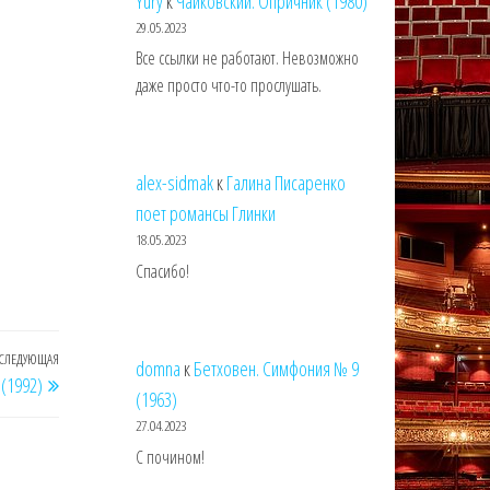
Yury
к
Чайковский. Опричник (1980)
29.05.2023
Все ссылки не работают. Невозможно
даже просто что-то прослушать.
alex-sidmak
к
Галина Писаренко
поет романсы Глинки
18.05.2023
Спасибо!
СЛЕДУЮЩАЯ
Следующая
domna
к
Бетховен. Симфония № 9
 (1992)
запись
(1963)
27.04.2023
С почином!