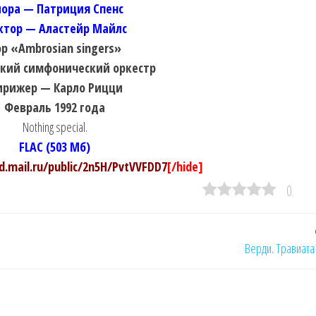
ора — Патриция Спенс
ктор — Аластейр Майлс
ор «Ambrosian singers»
кий симфонический оркестр
ирижер — Карло Рицци
Февраль 1992 года
Nothing special.
FLAC (503 Мб)
ud.mail.ru/public/2n5H/PvtVVFDD7
[/hide]
0
Верди. Травиата